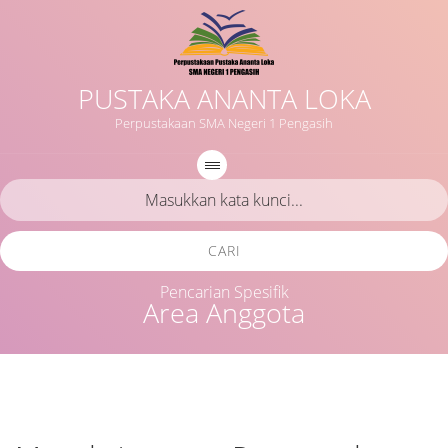
PUSTAKA ANANTA LOKA
Perpustakaan SMA Negeri 1 Pengasih
CARI
Pencarian Spesifik
Area Anggota