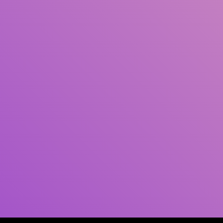
Pengarang
Subjek
ISBN/ISSN
Tipe Koleksi
Lokasi
GMD
Cari