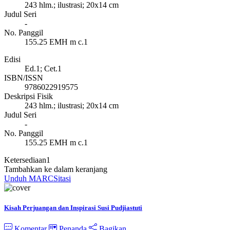
243 hlm.; ilustrasi; 20x14 cm
Judul Seri
-
No. Panggil
155.25 EMH m c.1
Edisi
Ed.1; Cet.1
ISBN/ISSN
9786022919575
Deskripsi Fisik
243 hlm.; ilustrasi; 20x14 cm
Judul Seri
-
No. Panggil
155.25 EMH m c.1
Ketersediaan
1
Tambahkan ke dalam keranjang
Unduh MARC
Sitasi
Kisah Perjuangan dan Inspirasi Susi Pudjiastuti
Komentar
Penanda
Bagikan