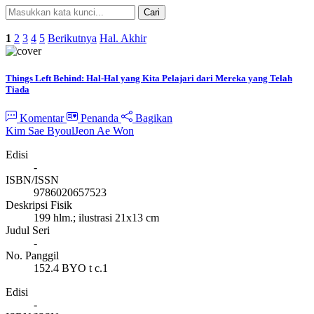
Cari
Pencarian Spesifik
1
2
3
4
5
Berikutnya
Hal. Akhir
Things Left Behind: Hal-Hal yang Kita Pelajari dari Mereka yang Telah
Tiada
Komentar
Penanda
Bagikan
Kim Sae Byoul
Jeon Ae Won
Edisi
-
ISBN/ISSN
9786020657523
Deskripsi Fisik
199 hlm.; ilustrasi 21x13 cm
Judul Seri
-
No. Panggil
152.4 BYO t c.1
Edisi
-