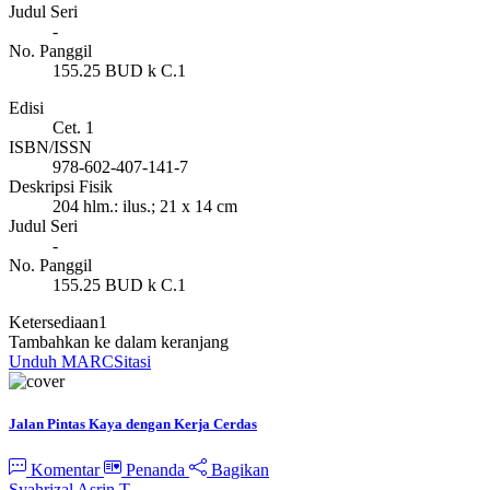
Judul Seri
-
No. Panggil
155.25 BUD k C.1
Edisi
Cet. 1
ISBN/ISSN
978-602-407-141-7
Deskripsi Fisik
204 hlm.: ilus.; 21 x 14 cm
Judul Seri
-
No. Panggil
155.25 BUD k C.1
Ketersediaan
1
Tambahkan ke dalam keranjang
Unduh MARC
Sitasi
Jalan Pintas Kaya dengan Kerja Cerdas
Komentar
Penanda
Bagikan
Syahrizal Asrin T