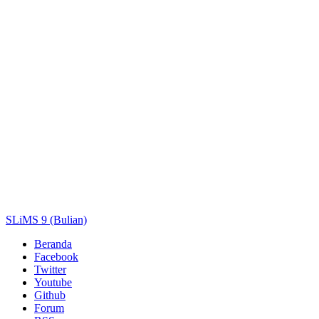
Pengarang
Subjek
ISBN/ISSN
Tipe Koleksi
Lokasi
GMD
Cari
SLiMS 9 (Bulian)
Beranda
Facebook
Twitter
Youtube
Github
Forum