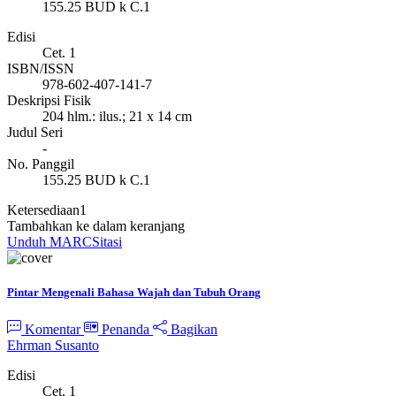
155.25 BUD k C.1
Edisi
Cet. 1
ISBN/ISSN
978-602-407-141-7
Deskripsi Fisik
204 hlm.: ilus.; 21 x 14 cm
Judul Seri
-
No. Panggil
155.25 BUD k C.1
Ketersediaan
1
Tambahkan ke dalam keranjang
Unduh MARC
Sitasi
Pintar Mengenali Bahasa Wajah dan Tubuh Orang
Komentar
Penanda
Bagikan
Ehrman Susanto
Edisi
Cet. 1