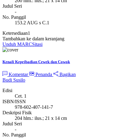
200 hlm.: ilus.; 21 x 14 cm
Judul Seri
-
No. Panggil
153.2 AUG s C.1
Ketersediaan
1
Tambahkan ke dalam keranjang
Unduh MARC
Sitasi
Kenali Kepribadian Cewek dan Cowok
Komentar
Penanda
Bagikan
Budi Susilo
Edisi
Cet. 1
ISBN/ISSN
978-602-407-141-7
Deskripsi Fisik
204 hlm.: ilus.; 21 x 14 cm
Judul Seri
-
No. Panggil