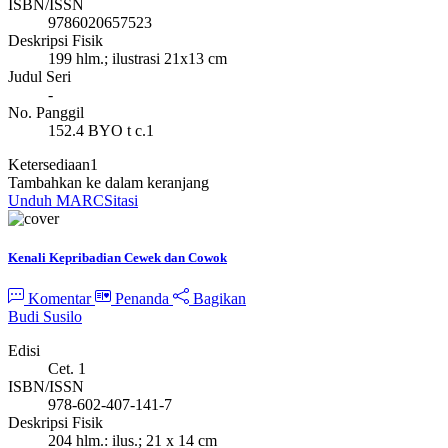
ISBN/ISSN
9786020657523
Deskripsi Fisik
199 hlm.; ilustrasi 21x13 cm
Judul Seri
-
No. Panggil
152.4 BYO t c.1
Ketersediaan
1
Tambahkan ke dalam keranjang
Unduh MARC
Sitasi
Kenali Kepribadian Cewek dan Cowok
Komentar
Penanda
Bagikan
Budi Susilo
Edisi
Cet. 1
ISBN/ISSN
978-602-407-141-7
Deskripsi Fisik
204 hlm.: ilus.; 21 x 14 cm