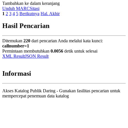
Tambahkan ke dalam keranjang
Unduh MARC
Sitasi
1
2
3
4
5
Berikutnya
Hal. Akhir
Hasil Pencarian
Ditemukan
220
dari pencarian Anda melalui kata kunci:
callnumber=1
Permintaan membutuhkan
0.0056
detik untuk selesai
XML Result
JSON Result
Informasi
Akses Katalog Publik Daring - Gunakan fasilitas pencarian untuk
mempercepat penemuan data katalog
Judul