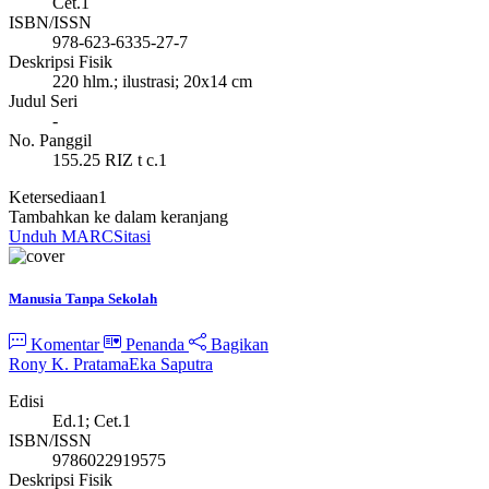
Cet.1
ISBN/ISSN
978-623-6335-27-7
Deskripsi Fisik
220 hlm.; ilustrasi; 20x14 cm
Judul Seri
-
No. Panggil
155.25 RIZ t c.1
Ketersediaan
1
Tambahkan ke dalam keranjang
Unduh MARC
Sitasi
Manusia Tanpa Sekolah
Komentar
Penanda
Bagikan
Rony K. Pratama
Eka Saputra
Edisi
Ed.1; Cet.1
ISBN/ISSN
9786022919575
Deskripsi Fisik