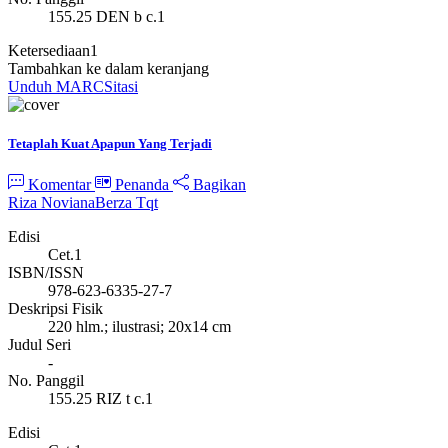
155.25 DEN b c.1
Ketersediaan
1
Tambahkan ke dalam keranjang
Unduh MARC
Sitasi
Tetaplah Kuat Apapun Yang Terjadi
Komentar
Penanda
Bagikan
Riza Noviana
Berza Tqt
Edisi
Cet.1
ISBN/ISSN
978-623-6335-27-7
Deskripsi Fisik
220 hlm.; ilustrasi; 20x14 cm
Judul Seri
-
No. Panggil
155.25 RIZ t c.1
Edisi