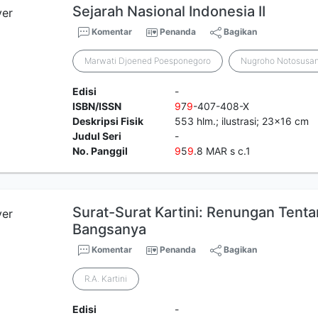
Sejarah Nasional Indonesia II
Komentar
Penanda
Bagikan
Marwati Djoened Poesponegoro
Nugroho Notosusa
Edisi
-
ISBN/ISSN
9
7
9
-407-408-X
Deskripsi Fisik
553 hlm.; ilustrasi; 23x16 cm
Judul Seri
-
No. Panggil
9
5
9
.8 MAR s c.1
Surat-Surat Kartini: Renungan Tent
Bangsanya
Komentar
Penanda
Bagikan
R.A. Kartini
Edisi
-