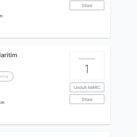
Sitasi
cm
aritim
Ketersediaan
1
wring
Unduh MARC
Sitasi
 cm