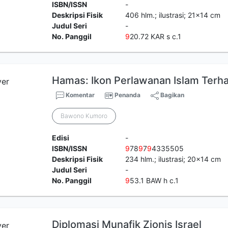
ISBN/ISSN
-
Deskripsi Fisik
406 hlm.; ilustrasi; 21x14 cm
Judul Seri
-
No. Panggil
9
20.72 KAR s c.1
Hamas: Ikon Perlawanan Islam Terha
Komentar
Penanda
Bagikan
Bawono Kumoro
Edisi
-
ISBN/ISSN
9
78
9
7
9
4335505
Deskripsi Fisik
234 hlm.; ilustrasi; 20x14 cm
Judul Seri
-
No. Panggil
9
53.1 BAW h c.1
Diplomasi Munafik Zionis Israel