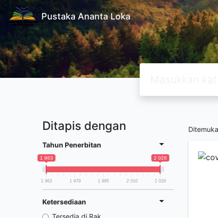
Pustaka Ananta Loka
Ditapis dengan
Ditemuk
Tahun Penerbitan
1 963
2 026
1 963
1 979
1 995
2 010
2 026
Ketersediaan
Tersedia di Rak