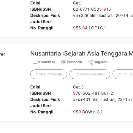
Edisi
Cet.1
ISBN/ISSN
62-6771-8505-
9
15
Deskripsi Fisik
viii+328 hlm; ilustrasi; 20x14 
Judul Seri
-
No. Panggil
9
56.
9
4 LOE l C.1
Nusantaria :Sejarah Asia Tenggara M
Komentar
Penanda
Bagikan
Andya Primanda
Febri Ady Prasetyo
Philip Bo
Edisi
Cet.3
ISBN/ISSN
9
78-602-481-801-2
Deskripsi Fisik
xxx+401 hlm; ilustrasi; 23x15
Judul Seri
-
No. Panggil
9
5
9
BOW n C.1