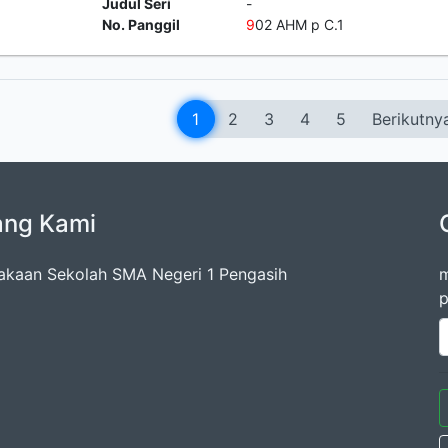
Judul Seri
-
No. Panggil
9
02 AHM p C.1
1
2
3
4
5
Berikutny
ang Kami
akaan Sekolah SMA Negeri 1 Pengasih
m
p