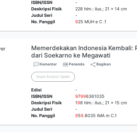
ISBN/ISSN
-
Deskripsi Fisik
228 hlm.: ilus.; 21 x 14 cm
Judul Seri
-
No. Panggil
9
25 MUH e C .1
Memerdekakan Indonesia Kembali: 
dari Soekarno ke Megawati
Komentar
Penanda
Bagikan
Imam Anshori Saleh
Edisi
-
ISBN/ISSN
9
7
9
9
6361035
Deskripsi Fisik
1
9
8 hlm.: ilus.; 21 x 15 cm
Judul Seri
-
No. Panggil
9
5
9
.8035 IMA m C.1