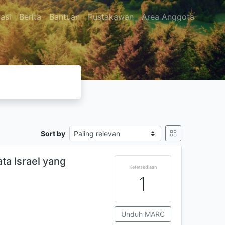
asi
Berita
Bantuan
Pustakawan
Area Anggota
Sort by
ata Israel yang
Ketersediaan
1
Unduh MARC