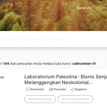
Beranda
Inform
an
144
dari pencarian Anda melalui kata kunci:
callnumber=9
Laboratorium Palestina : Bisnis Senj
Melanggengkan Neokolonial…
Komentar
Penanda
Bagikan
Muhamad Haripin
Antony Loewenstein