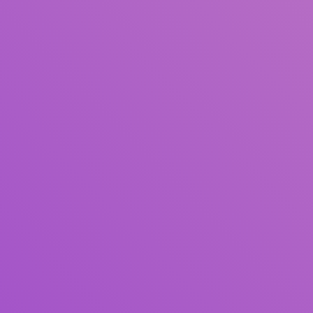
Judul
Pengarang
Subjek
ISBN/ISSN
Tipe Koleksi
Lokasi
GMD