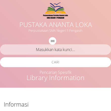
PUSTAKA ANANTA LOKA
Perpustakaan SMA Negeri 1 Pengasih
CARI
Pencarian Spesifik
Library Information
Informasi