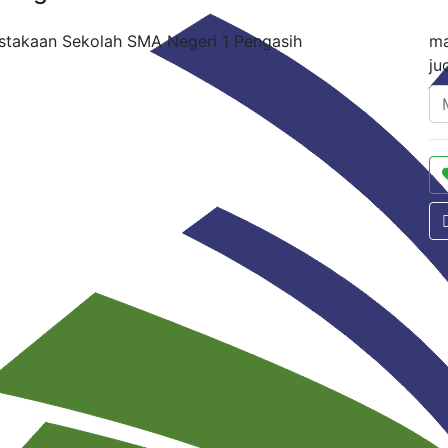
stakaan Sekolah SMA Negeri 1 Pengasih
ma
ju