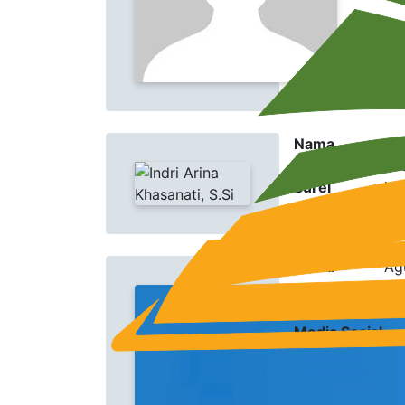
Nama
Ind
Jabatan
Pu
Surel
in
Media Sosial
Nama
Ag
Jabatan
Pu
Surel
Media Sosial