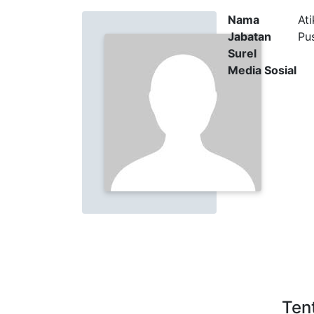
Nama
Ati
Jabatan
Pu
Surel
Media Sosial
Ten