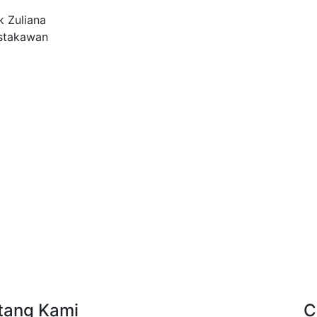
k Zuliana
stakawan
tang Kami
C