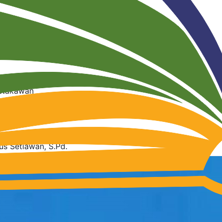
ri Arina Khasanati, S.Si
stakawan
dri.arina.k@gmail.com
us Setiawan, S.Pd.
stakawan