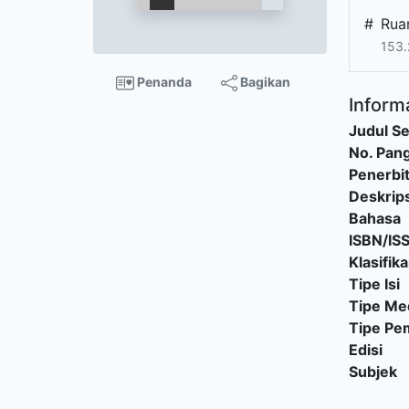
#
Rua
153.
Penanda
Bagikan
Informa
Judul Se
No. Pang
Penerbi
Deskrips
Bahasa
ISBN/IS
Klasifika
Tipe Isi
Tipe Me
Tipe P
Edisi
Subjek