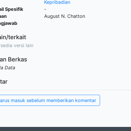
Kepribadian
il Spesifik
-
aan
August N. Chatton
ngjawab
ain/terkait
sedia versi lain
an Berkas
da Data
tar
arus masuk sebelum memberikan komentar