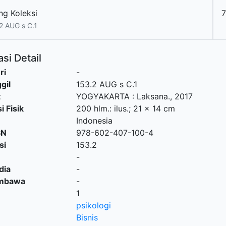
ng Koleksi
2 AUG s C.1
si Detail
ri
-
gil
153.2 AUG s C.1
t
YOGYAKARTA
:
Laksana
.,
2017
i Fisik
200 hlm.: ilus.; 21 x 14 cm
Indonesia
SN
978-602-407-100-4
si
153.2
-
dia
-
embawa
-
1
psikologi
Bisnis