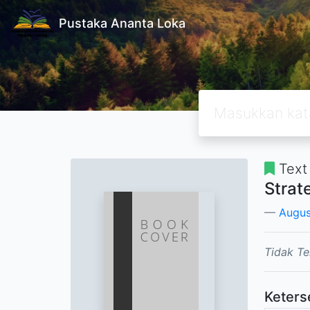
Pustaka Ananta Loka
Text
Strat
Augus
Tidak Te
Keters