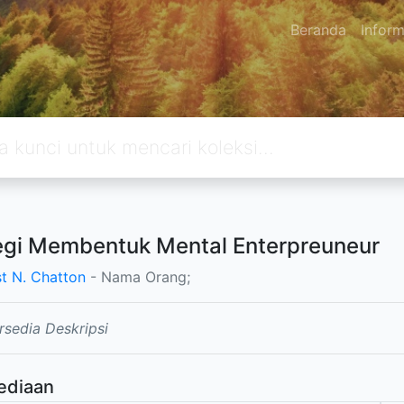
Beranda
Inform
egi Membentuk Mental Enterpreuneur
t N. Chatton
- Nama Orang;
rsedia Deskripsi
ediaan