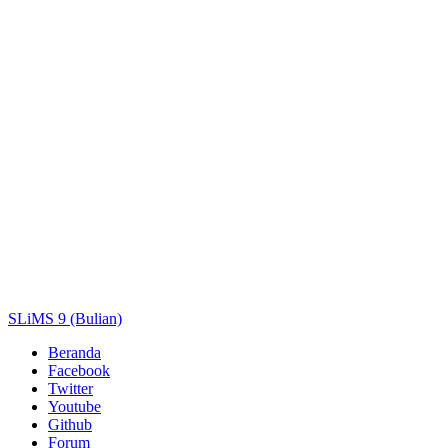
Pengarang
Subjek
ISBN/ISSN
Tipe Koleksi
Lokasi
GMD
Cari
SLiMS 9 (Bulian)
Beranda
Facebook
Twitter
Youtube
Github
Forum