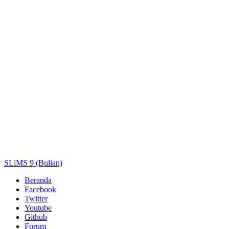
Pengarang
Subjek
ISBN/ISSN
Tipe Koleksi
Lokasi
GMD
Cari
SLiMS 9 (Bulian)
Beranda
Facebook
Twitter
Youtube
Github
Forum