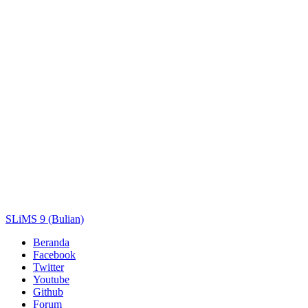
Pengarang
Subjek
ISBN/ISSN
Tipe Koleksi
Lokasi
GMD
Cari
SLiMS 9 (Bulian)
Beranda
Facebook
Twitter
Youtube
Github
Forum