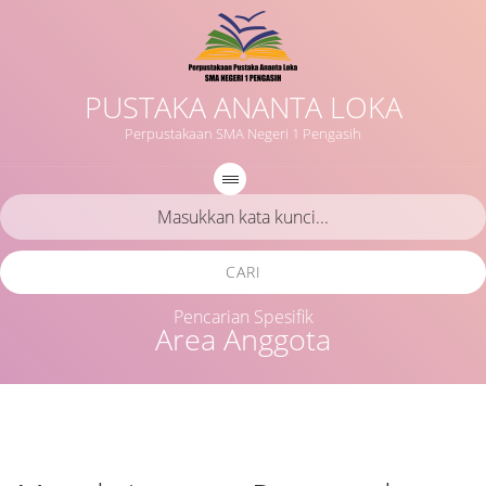
PUSTAKA ANANTA LOKA
Perpustakaan SMA Negeri 1 Pengasih
CARI
Pencarian Spesifik
Area Anggota