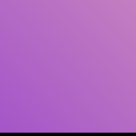
Pengarang
Subjek
ISBN/ISSN
Tipe Koleksi
Lokasi
GMD
Cari