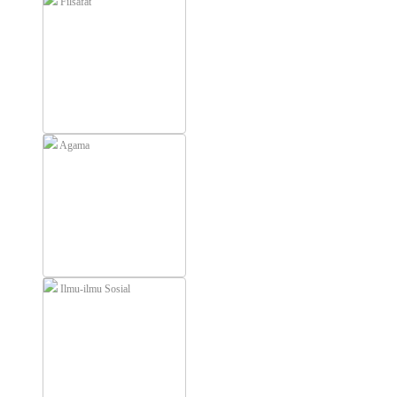
Filsafat
Agama
Ilmu-ilmu Sosial