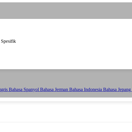
 Spesifik
ggris
Bahasa Spanyol
Bahasa Jerman
Bahasa Indonesia
Bahasa Jepang