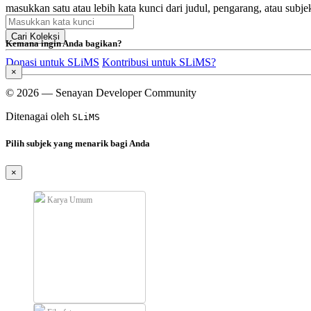
masukkan satu atau lebih kata kunci dari judul, pengarang, atau subje
Cari Koleksi
Kemana ingin Anda bagikan?
Donasi untuk SLiMS
Kontribusi untuk SLiMS?
×
© 2026 — Senayan Developer Community
Ditenagai oleh
SLiMS
Pilih subjek yang menarik bagi Anda
×
Karya Umum