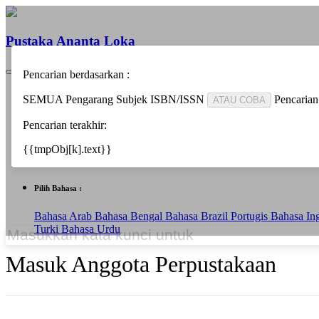
Pustaka Ananta Loka
Pencarian berdasarkan :
Beranda
SEMUA
Pengarang
Subjek
ISBN/ISSN
Pencarian
ATAU COBA
Informasi
Berita
Pencarian terakhir:
Bantuan
Pustakawan
{{tmpObj[k].text}}
Area Anggota
Pilih Bahasa :
Bahasa Arab
Bahasa Bengal
Bahasa Brazil Portugis
Bahasa In
Turki
Bahasa Urdu
Masuk Anggota Perpustakaan