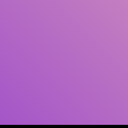
Pengarang
Subjek
ISBN/ISSN
Tipe Koleksi
Lokasi
GMD
Cari