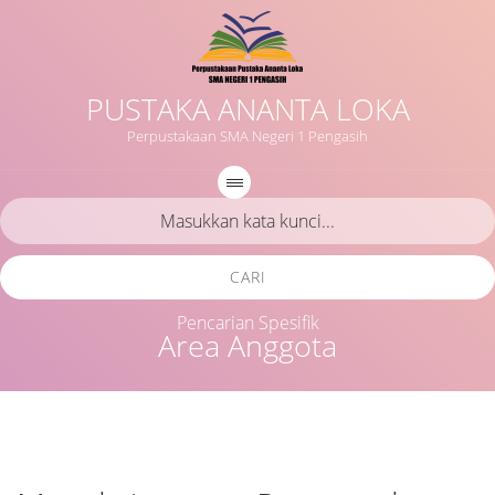
PUSTAKA ANANTA LOKA
Perpustakaan SMA Negeri 1 Pengasih
CARI
Pencarian Spesifik
Area Anggota