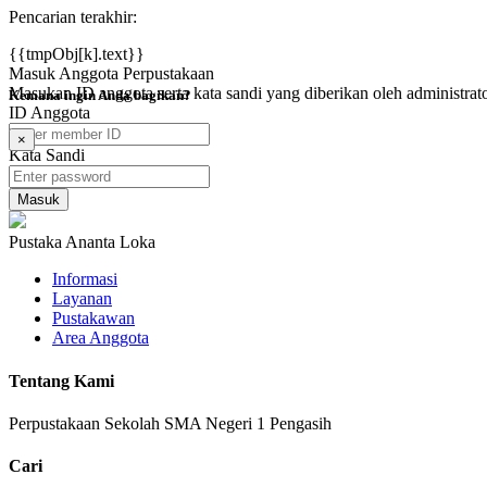
Pencarian terakhir:
{{tmpObj[k].text}}
Masuk Anggota Perpustakaan
Masukan ID anggota serta kata sandi yang diberikan oleh administrat
Kemana ingin Anda bagikan?
ID Anggota
×
Kata Sandi
Pustaka Ananta Loka
Informasi
Layanan
Pustakawan
Area Anggota
Tentang Kami
Perpustakaan Sekolah SMA Negeri 1 Pengasih
Cari