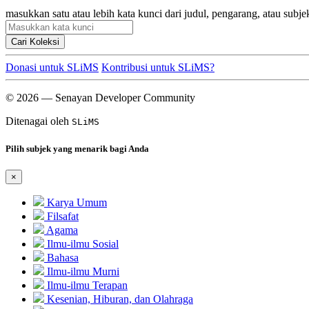
masukkan satu atau lebih kata kunci dari judul, pengarang, atau subje
Cari Koleksi
Donasi untuk SLiMS
Kontribusi untuk SLiMS?
© 2026 — Senayan Developer Community
Ditenagai oleh
SLiMS
Pilih subjek yang menarik bagi Anda
×
Karya Umum
Filsafat
Agama
Ilmu-ilmu Sosial
Bahasa
Ilmu-ilmu Murni
Ilmu-ilmu Terapan
Kesenian, Hiburan, dan Olahraga