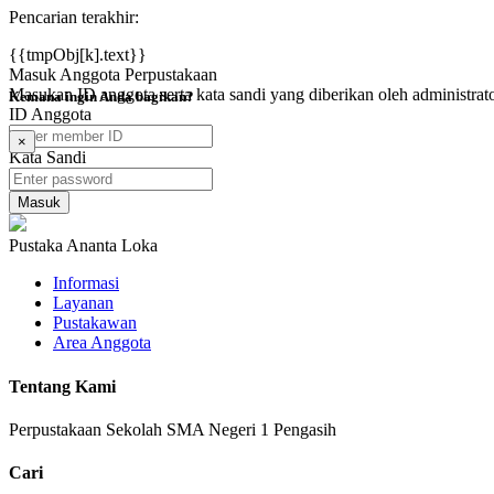
Pencarian terakhir:
{{tmpObj[k].text}}
Masuk Anggota Perpustakaan
Masukan ID anggota serta kata sandi yang diberikan oleh administrat
Kemana ingin Anda bagikan?
ID Anggota
×
Kata Sandi
Pustaka Ananta Loka
Informasi
Layanan
Pustakawan
Area Anggota
Tentang Kami
Perpustakaan Sekolah SMA Negeri 1 Pengasih
Cari