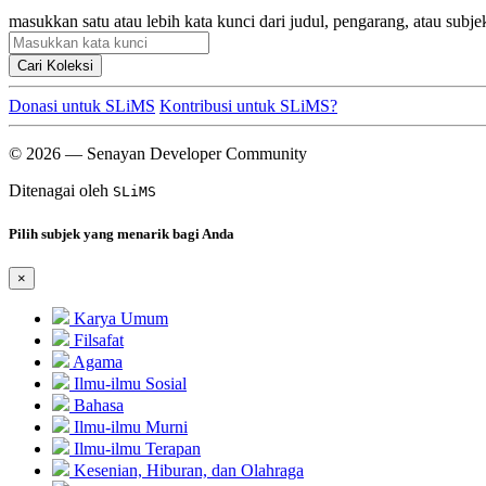
masukkan satu atau lebih kata kunci dari judul, pengarang, atau subje
Cari Koleksi
Donasi untuk SLiMS
Kontribusi untuk SLiMS?
© 2026 — Senayan Developer Community
Ditenagai oleh
SLiMS
Pilih subjek yang menarik bagi Anda
×
Karya Umum
Filsafat
Agama
Ilmu-ilmu Sosial
Bahasa
Ilmu-ilmu Murni
Ilmu-ilmu Terapan
Kesenian, Hiburan, dan Olahraga