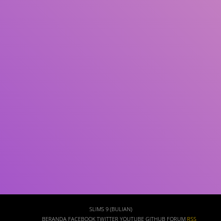
Subjek
ISBN/ISSN
Tipe Koleksi
Lokasi
GMD
Cari
SLIMS 9 (BULIAN)
BERANDA
FACEBOOK
TWITTER
YOUTUBE
GITHUB
FORUM
RSS