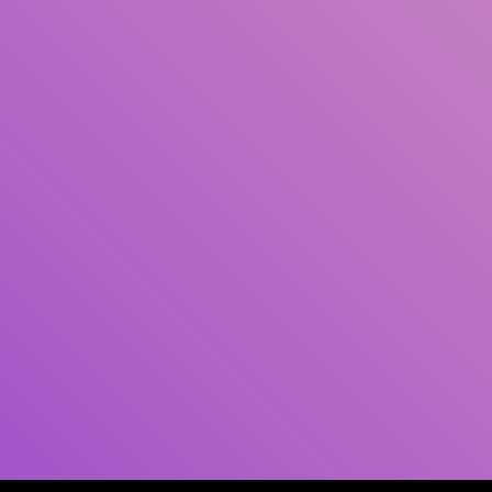
Pengarang
Subjek
ISBN/ISSN
Tipe Koleksi
Lokasi
GMD
Cari