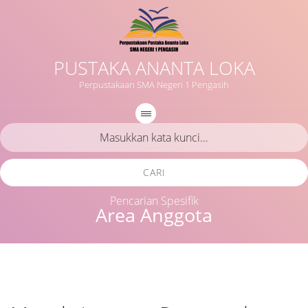
PUSTAKA ANANTA LOKA
Perpustakaan SMA Negeri 1 Pengasih
CARI
Pencarian Spesifik
Area Anggota