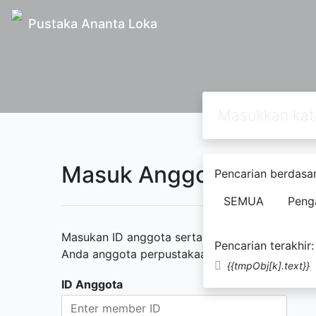
Pustaka Ananta Loka
Masuk Anggota Perpus
Pencarian berdasar
SEMUA
Peng
Masukan ID anggota serta kata sandi yang diber
Pencarian terakhir:
Anda anggota perpustakaan namun belum memili
{{tmpObj[k].text}}
ID Anggota