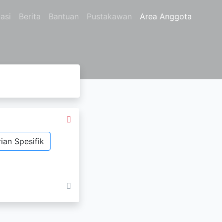
asi
Berita
Bantuan
Pustakawan
Area Anggota
ian Spesifik