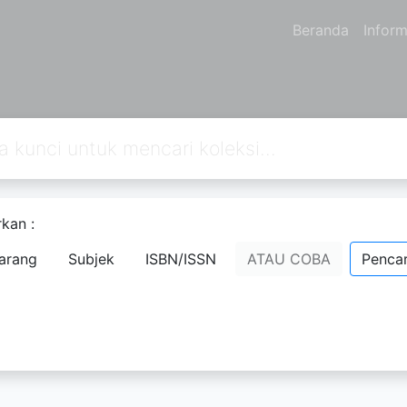
Beranda
Inform
takaan
kan :
arang
Subjek
ISBN/ISSN
ATAU COBA
Pencar
ikan oleh administrator sistem perpustakaan. Jika
ki kata sandi, hubungi staf perpustakaan.