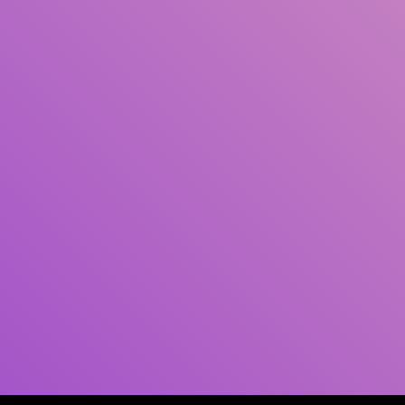
Pengarang
Subjek
ISBN/ISSN
Tipe Koleksi
Lokasi
GMD
Cari