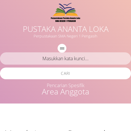
PUSTAKA ANANTA LOKA
Perpustakaan SMA Negeri 1 Pengasih
CARI
Pencarian Spesifik
Area Anggota