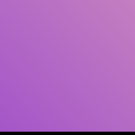
Pengarang
Subjek
ISBN/ISSN
Tipe Koleksi
Lokasi
GMD
Cari