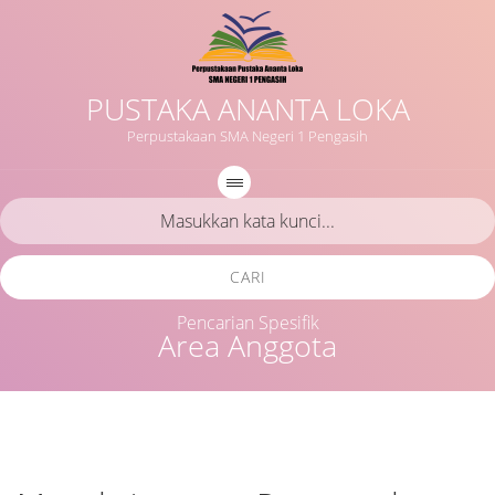
PUSTAKA ANANTA LOKA
Perpustakaan SMA Negeri 1 Pengasih
CARI
Pencarian Spesifik
Area Anggota