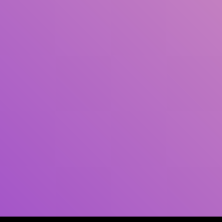
Pengarang
Subjek
ISBN/ISSN
Tipe Koleksi
Lokasi
GMD
Cari