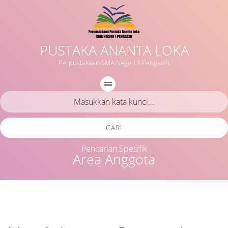
PUSTAKA ANANTA LOKA
Perpustakaan SMA Negeri 1 Pengasih
CARI
Pencarian Spesifik
Area Anggota