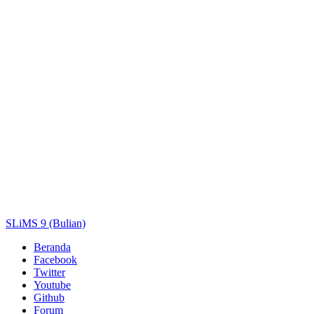
Pengarang
Subjek
ISBN/ISSN
Tipe Koleksi
Lokasi
GMD
Cari
SLiMS 9 (Bulian)
Beranda
Facebook
Twitter
Youtube
Github
Forum