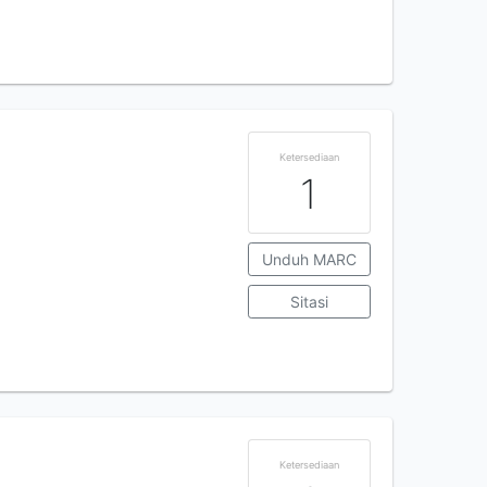
Ketersediaan
1
Unduh MARC
Sitasi
Ketersediaan