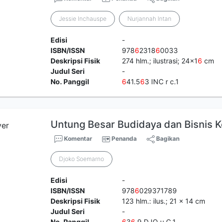
Jessie Inchauspe
Nurjannah Intan
Edisi
-
ISBN/ISSN
978
6
2318
6
0033
Deskripsi Fisik
274 hlm.; ilustrasi; 24x1
6
cm
Judul Seri
-
No. Panggil
6
41.5
6
3 INC r c.1
Untung Besar Budidaya dan Bisnis Ke
Komentar
Penanda
Bagikan
Djoko Soemarno
Edisi
-
ISBN/ISSN
978
6
029371789
Deskripsi Fisik
123 hlm.: ilus.; 21 x 14 cm
Judul Seri
-
No. Panggil
6
3
6
.9 DJO u C.1