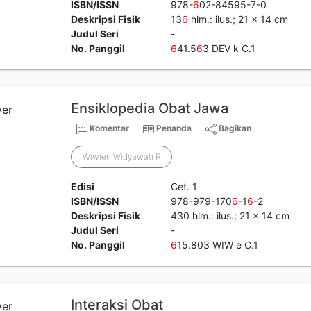
ISBN/ISSN
978-
6
02-84595-7-0
Deskripsi Fisik
13
6
hlm.: ilus.; 21 x 14 cm
Judul Seri
-
No. Panggil
6
41.5
6
3 DEV k C.1
Ensiklopedia Obat Jawa
Komentar
Penanda
Bagikan
Wiwien Widyawati R
Edisi
Cet. 1
ISBN/ISSN
978-979-170
6
-1
6
-2
Deskripsi Fisik
430 hlm.: ilus.; 21 x 14 cm
Judul Seri
-
No. Panggil
6
15.803 WIW e C.1
Interaksi Obat