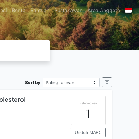
asi
Berita
Bantuan
Pustakawan
Area Anggota
Sort by
olesterol
Ketersediaan
1
Unduh MARC