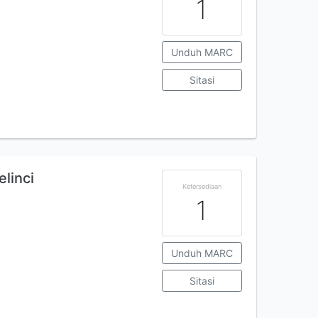
1
Unduh MARC
Sitasi
linci
Ketersediaan
1
Unduh MARC
Sitasi