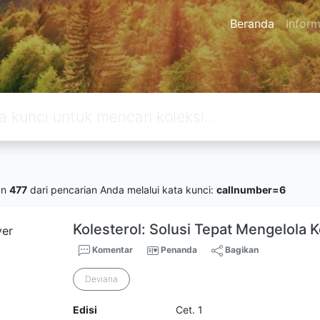
Beranda
Inform
an
477
dari pencarian Anda melalui kata kunci:
callnumber=6
Kolesterol: Solusi Tepat Mengelola K
Komentar
Penanda
Bagikan
Deviana
Edisi
Cet. 1