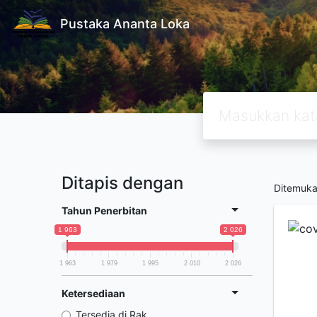
Pustaka Ananta Loka
Ditapis dengan
Ditemuk
Tahun Penerbitan
1 963
2 026
1 963
1 979
1 995
2 010
2 026
Ketersediaan
Tersedia di Rak