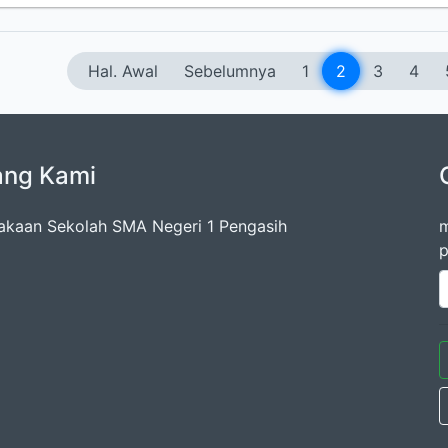
Hal. Awal
Sebelumnya
1
2
3
4
ang Kami
akaan Sekolah SMA Negeri 1 Pengasih
m
p