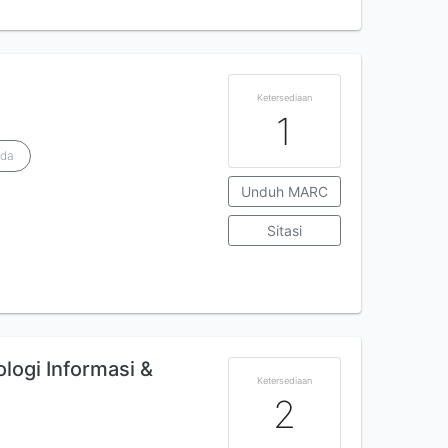
Ketersediaan
1
ada
Unduh MARC
Sitasi
logi Informasi &
Ketersediaan
2