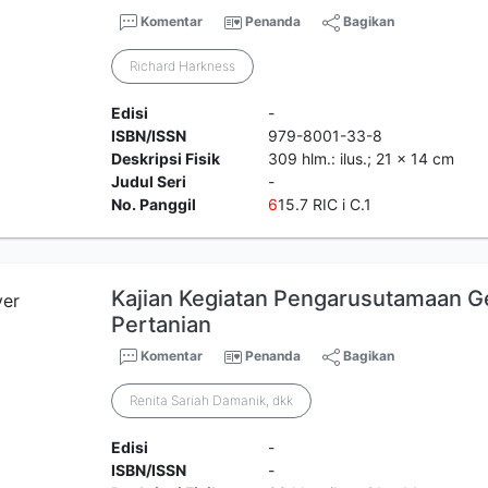
Komentar
Penanda
Bagikan
Richard Harkness
Edisi
-
ISBN/ISSN
979-8001-33-8
Deskripsi Fisik
309 hlm.: ilus.; 21 x 14 cm
Judul Seri
-
No. Panggil
6
15.7 RIC i C.1
Kajian Kegiatan Pengarusutamaan 
Pertanian
Komentar
Penanda
Bagikan
Renita Sariah Damanik, dkk
Edisi
-
ISBN/ISSN
-