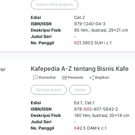
Suharno Widi Nugroho
Edisi
Cet.2
ISBN/ISSN
979-1240-04-3
Deskripsi Fisik
95 hlm.; ilustrasi; 29x21 cm
Judul Seri
-
No. Panggil
6
21.3903 SUH i c.1
Kafepedia A-Z tentang Bisnis Kafe
Komentar
Penanda
Bagikan
Damaya Ardian
Haitiwi
Edisi
Ed.1; Cet.1
ISBN/ISSN
978-
6
02-407-5842-2
Deskripsi Fisik
180 hlm; ilustrasi; 20x14 cm
Judul Seri
-
No. Panggil
6
42.5 DAM k c.1