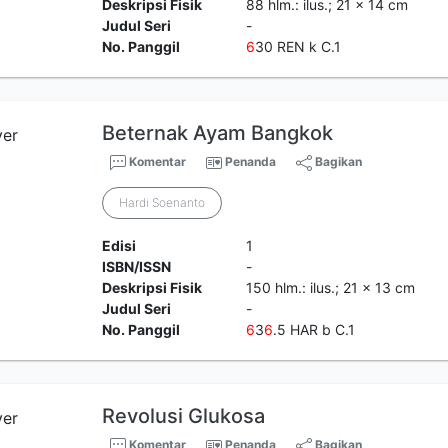
Deskripsi Fisik
88 hlm.: ilus.; 21 x 14 cm
Judul Seri
-
No. Panggil
6
30 REN k C.1
Beternak Ayam Bangkok
Komentar
Penanda
Bagikan
Hardi Soenanto
Edisi
1
ISBN/ISSN
-
Deskripsi Fisik
150 hlm.: ilus.; 21 x 13 cm
Judul Seri
-
No. Panggil
6
3
6
.5 HAR b C.1
Revolusi Glukosa
Komentar
Penanda
Bagikan