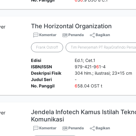
The Horizontal Organization
Komentar
Penanda
Bagikan
Frank Ostroff
Tim Penerjemah PT RajaGrafindo Pers
Edisi
Ed.1; Cet.1
ISBN/ISSN
979-421-9
6
1-4
Deskripsi Fisik
304 hlm.; ilustrasi; 23x15 cm
Judul Seri
-
No. Panggil
6
58.04 OST t
Jendela Infotech Kamus Istilah Tekno
Komunikasi
Komentar
Penanda
Bagikan