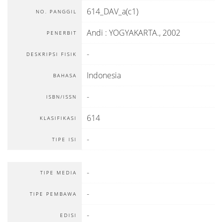
614_DAV_a(c1)
NO. PANGGIL
Andi
:
YOGYAKARTA
.,
2002
PENERBIT
-
DESKRIPSI FISIK
Indonesia
BAHASA
-
ISBN/ISSN
614
KLASIFIKASI
-
TIPE ISI
-
TIPE MEDIA
-
TIPE PEMBAWA
-
EDISI