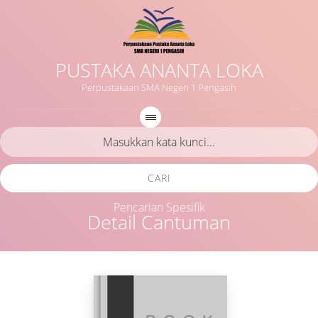
PUSTAKA ANANTA LOKA
Perpustakaan SMA Negeri 1 Pengasih
CARI
Pencarian Spesifik
Detail Cantuman