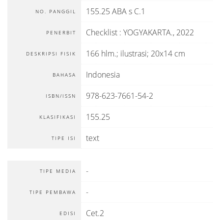
155.25 ABA s C.1
NO. PANGGIL
Checklist
:
YOGYAKARTA
.,
2022
PENERBIT
166 hlm.; ilustrasi; 20x14 cm
DESKRIPSI FISIK
Indonesia
BAHASA
978-623-7661-54-2
ISBN/ISSN
155.25
KLASIFIKASI
text
TIPE ISI
-
TIPE MEDIA
-
TIPE PEMBAWA
Cet.2
EDISI