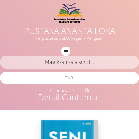
PUSTAKA ANANTA LOKA
Perpustakaan SMA Negeri 1 Pengasih
CARI
Pencarian Spesifik
Detail Cantuman