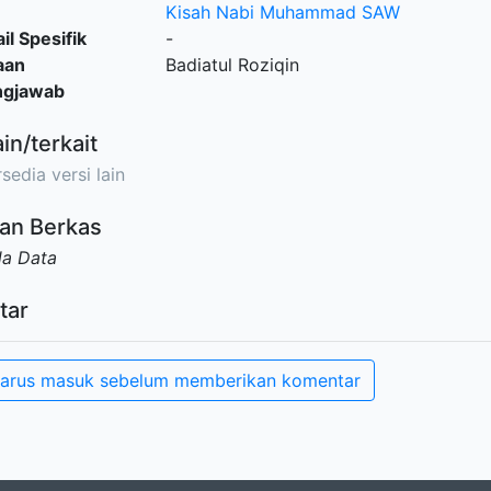
Kisah Nabi Muhammad SAW
il Spesifik
-
aan
Badiatul Roziqin
ngjawab
ain/terkait
sedia versi lain
an Berkas
da Data
tar
arus masuk sebelum memberikan komentar