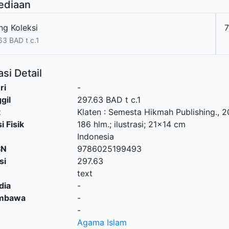
ediaan
ng Koleksi
63 BAD t c.1
si Detail
ri
-
gil
297.63 BAD t c.1
t
Klaten
:
Semesta Hikmah Publishing
.,
2
i Fisik
186 hlm.; ilustrasi; 21x14 cm
Indonesia
SN
9786025199493
si
297.63
text
dia
-
embawa
-
-
Agama Islam