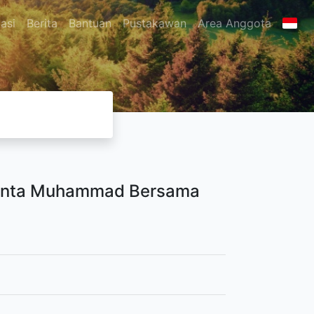
asi
Berita
Bantuan
Pustakawan
Area Anggota
 Cinta Muhammad Bersama