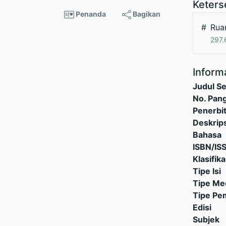
Keters
Penanda
Bagikan
#
Rua
297.
Informa
Judul Se
No. Pang
Penerbi
Deskrips
Bahasa
ISBN/IS
Klasifika
Tipe Isi
Tipe Me
Tipe P
Edisi
Subjek