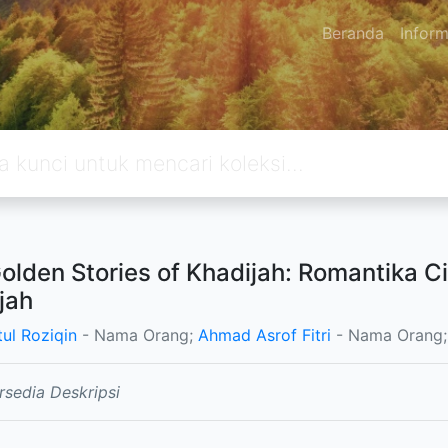
Beranda
Inform
olden Stories of Khadijah: Romantika
jah
tul Roziqin
- Nama Orang;
Ahmad Asrof Fitri
- Nama Orang;
rsedia Deskripsi