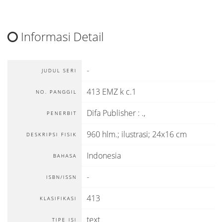
Informasi Detail
-
JUDUL SERI
413 EMZ k c.1
NO. PANGGIL
Difa Publisher
:
.,
PENERBIT
960 hlm.; ilustrasi; 24x16 cm
DESKRIPSI FISIK
Indonesia
BAHASA
-
ISBN/ISSN
413
KLASIFIKASI
text
TIPE ISI