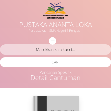
PUSTAKA ANANTA LOKA
Perpustakaan SMA Negeri 1 Pengasih
CARI
Pencarian Spesifik
Detail Cantuman