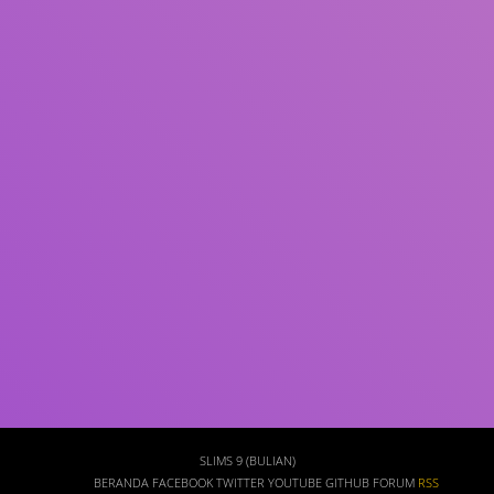
Subjek
ISBN/ISSN
Tipe Koleksi
Lokasi
GMD
Cari
SLIMS 9 (BULIAN)
BERANDA
FACEBOOK
TWITTER
YOUTUBE
GITHUB
FORUM
RSS