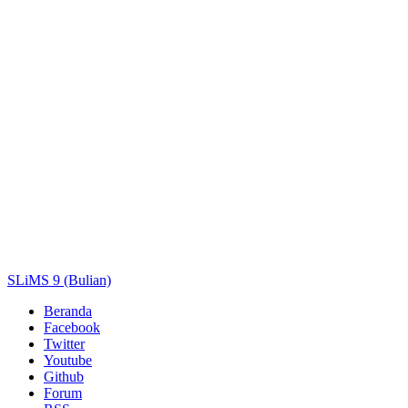
Pengarang
Subjek
ISBN/ISSN
Tipe Koleksi
Lokasi
GMD
Cari
SLiMS 9 (Bulian)
Beranda
Facebook
Twitter
Youtube
Github
Forum