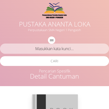
PUSTAKA ANANTA LOKA
Perpustakaan SMA Negeri 1 Pengasih
CARI
Pencarian Spesifik
Detail Cantuman