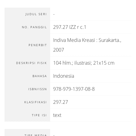
-
JUDUL SERI
297.27 IZZ r c.1
NO. PANGGIL
Indiva Media Kreasi
:
Surakarta
.,
PENERBIT
2007
104 hlm.; ilustrasi; 21x15 cm
DESKRIPSI FISIK
Indonesia
BAHASA
978-979-1397-08-8
ISBN/ISSN
297.27
KLASIFIKASI
text
TIPE ISI
-
TIPE MEDIA