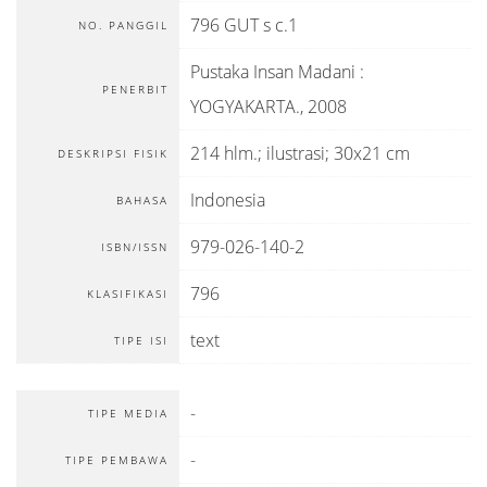
796 GUT s c.1
NO. PANGGIL
Pustaka Insan Madani
:
PENERBIT
YOGYAKARTA
.,
2008
214 hlm.; ilustrasi; 30x21 cm
DESKRIPSI FISIK
Indonesia
BAHASA
979-026-140-2
ISBN/ISSN
796
KLASIFIKASI
text
TIPE ISI
-
TIPE MEDIA
-
TIPE PEMBAWA