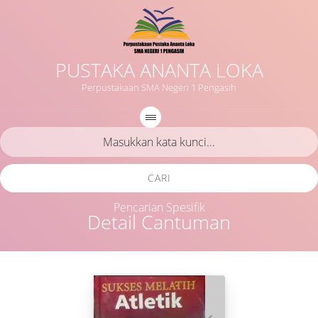
PUSTAKA ANANTA LOKA
Perpustakaan SMA Negeri 1 Pengasih
CARI
Pencarian Spesifik
Detail Cantuman