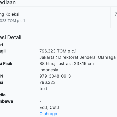
ediaan
ng Koleksi
7
323 TOM p c.1
si Detail
ri
-
gil
796.323 TOM p c.1
t
Jakarta
:
Direktorat Jenderal Olahraga
i Fisik
88 hlm.; ilustrasi; 23x16 cm
Indonesia
SN
979-3048-09-3
si
796.323
text
dia
-
embawa
-
Ed.1; Cet.1
Olahraga