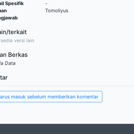
il Spesifik
-
aan
Tomoliyus
ngjawab
ain/terkait
sedia versi lain
an Berkas
da Data
tar
arus masuk sebelum memberikan komentar