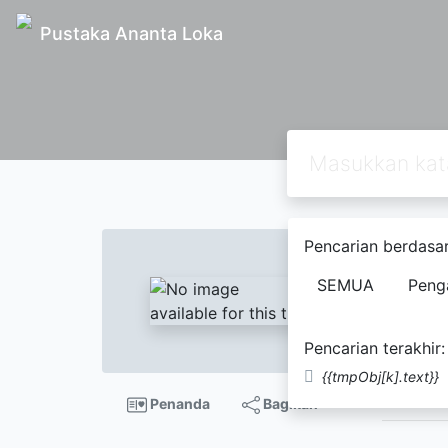
Pustaka Ananta Loka
Text
Pencarian berdasar
Pende
SEMUA
Peng
Kons
Tomol
Pencarian terakhir:
{{tmpObj[k].text}}
Tidak Te
Penanda
Bagikan