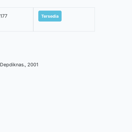
177
Tersedia
 Depdiknas
.,
2001