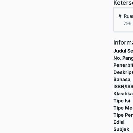
Keters
#
Rua
796.
Informa
Judul Se
No. Pang
Penerbi
Deskrips
Bahasa
ISBN/IS
Klasifika
Tipe Isi
Tipe Me
Tipe P
Edisi
Subjek