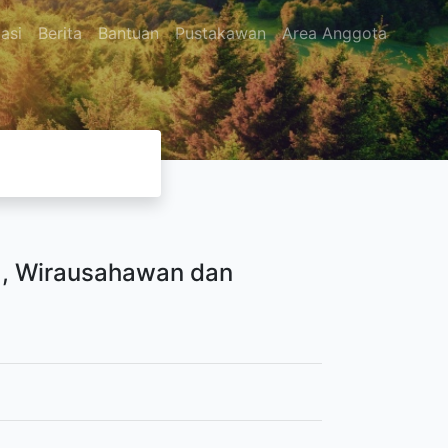
asi
Berita
Bantuan
Pustakawan
Area Anggota
a, Wirausahawan dan