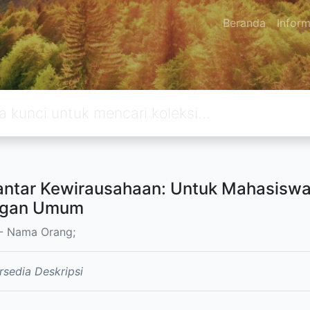
Beranda
Inform
ntar Kewirausahaan: Untuk Mahasisw
ngan Umum
- Nama Orang;
rsedia Deskripsi