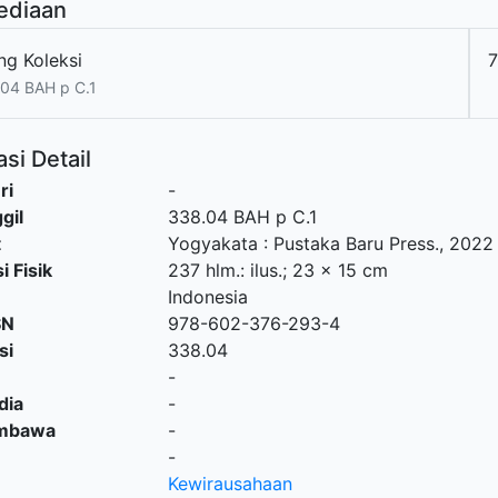
ediaan
ng Koleksi
04 BAH p C.1
si Detail
ri
-
gil
338.04 BAH p C.1
t
Yogyakata
:
Pustaka Baru Press
.,
2022
i Fisik
237 hlm.: ilus.; 23 x 15 cm
Indonesia
SN
978-602-376-293-4
si
338.04
-
dia
-
embawa
-
-
Kewirausahaan