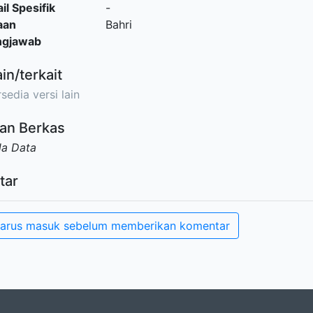
il Spesifik
-
aan
Bahri
ngjawab
ain/terkait
sedia versi lain
an Berkas
da Data
tar
arus masuk sebelum memberikan komentar