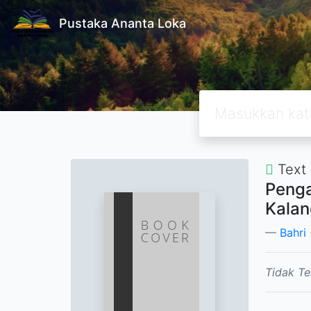
Pustaka Ananta Loka
Text
Penga
Kala
Bahri
Tidak Te