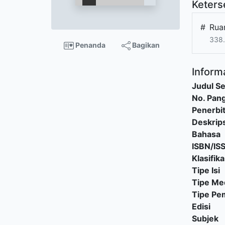
Keters
#
Rua
338.
Penanda
Bagikan
Informa
Judul Se
No. Pang
Penerbi
Deskrips
Bahasa
ISBN/IS
Klasifika
Tipe Isi
Tipe Me
Tipe P
Edisi
Subjek