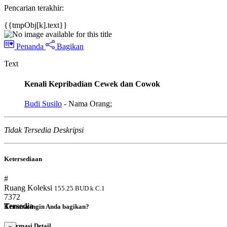
Pencarian terakhir:
{{tmpObj[k].text}}
Penanda
Bagikan
Text
Kenali Kepribadian Cewek dan Cowok
Budi Susilo
- Nama Orang;
Tidak Tersedia Deskripsi
Ketersediaan
#
Ruang Koleksi
155.25 BUD k C.1
7372
Tersedia
Kemana ingin Anda bagikan?
Informasi Detail