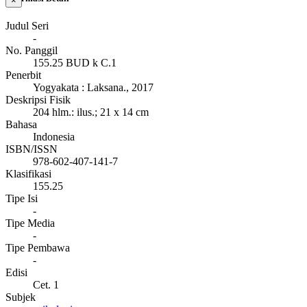
×
Judul Seri
-
No. Panggil
155.25 BUD k C.1
Penerbit
Yogyakata
:
Laksana
.,
2017
Deskripsi Fisik
204 hlm.: ilus.; 21 x 14 cm
Bahasa
Indonesia
ISBN/ISSN
978-602-407-141-7
Klasifikasi
155.25
Tipe Isi
-
Tipe Media
-
Tipe Pembawa
-
Edisi
Cet. 1
Subjek