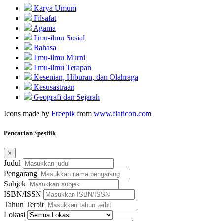
Karya Umum
Filsafat
Agama
Ilmu-ilmu Sosial
Bahasa
Ilmu-ilmu Murni
Ilmu-ilmu Terapan
Kesenian, Hiburan, dan Olahraga
Kesusastraan
Geografi dan Sejarah
Icons made by
Freepik
from
www.flaticon.com
Pencarian Spesifik
×
Judul
Pengarang
Subjek
ISBN/ISSN
Tahun Terbit
Lokasi