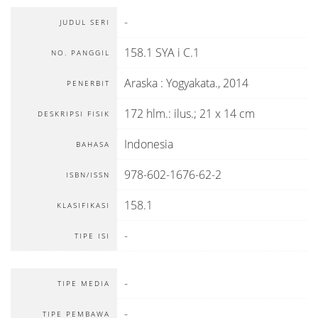
-
JUDUL SERI
158.1 SYA i C.1
NO. PANGGIL
Araska
:
Yogyakata
.,
2014
PENERBIT
172 hlm.: ilus.; 21 x 14 cm
DESKRIPSI FISIK
Indonesia
BAHASA
978-602-1676-62-2
ISBN/ISSN
158.1
KLASIFIKASI
-
TIPE ISI
-
TIPE MEDIA
-
TIPE PEMBAWA