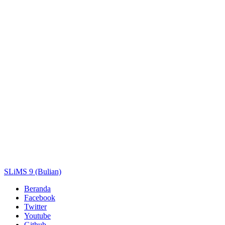
Judul
Pengarang
Subjek
ISBN/ISSN
Tipe Koleksi
Lokasi
GMD
Cari
SLiMS 9 (Bulian)
Beranda
Facebook
Twitter
Youtube
Github