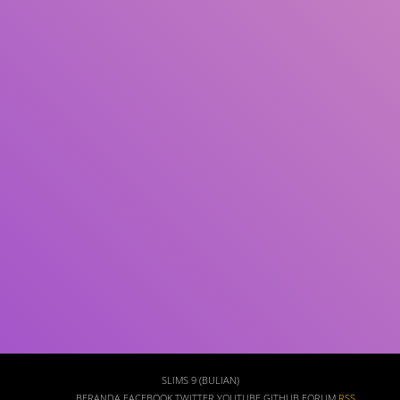
Subjek
ISBN/ISSN
Tipe Koleksi
Lokasi
GMD
Cari
SLIMS 9 (BULIAN)
BERANDA
FACEBOOK
TWITTER
YOUTUBE
GITHUB
FORUM
RSS