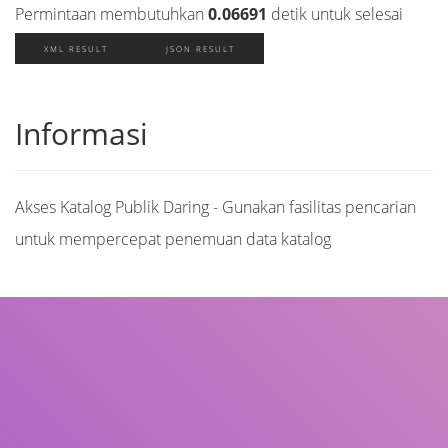
Permintaan membutuhkan
0.06691
detik untuk selesai
XML RESULT
JSON RESULT
Informasi
Akses Katalog Publik Daring - Gunakan fasilitas pencarian
untuk mempercepat penemuan data katalog
Judul
Pengarang