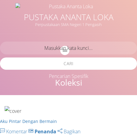
PUSTAKA ANANTA LOKA
Perpustakaan SMA Negeri 1 Pengasih
CARI
Pencarian Spesifik
Koleksi
Aku Pintar Dengan Bermain
Komentar
Penanda
Bagikan