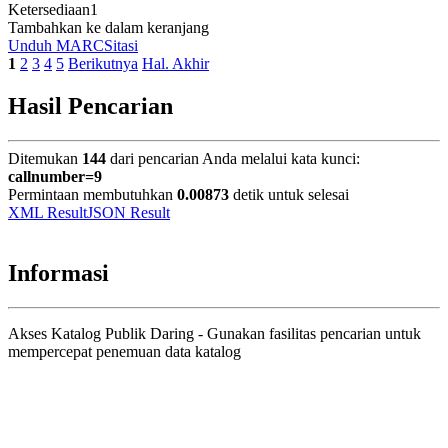
Ketersediaan
1
Tambahkan ke dalam keranjang
Unduh MARC
Sitasi
1
2
3
4
5
Berikutnya
Hal. Akhir
Hasil Pencarian
Ditemukan
144
dari pencarian Anda melalui kata kunci:
callnumber=9
Permintaan membutuhkan
0.00873
detik untuk selesai
XML Result
JSON Result
Informasi
Akses Katalog Publik Daring - Gunakan fasilitas pencarian untuk
mempercepat penemuan data katalog