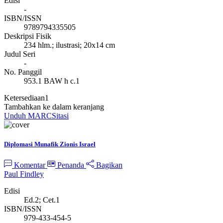
Edisi
-
ISBN/ISSN
9789794335505
Deskripsi Fisik
234 hlm.; ilustrasi; 20x14 cm
Judul Seri
-
No. Panggil
953.1 BAW h c.1
Ketersediaan
1
Tambahkan ke dalam keranjang
Unduh MARC
Sitasi
Diplomasi Munafik Zionis Israel
Komentar
Penanda
Bagikan
Paul Findley
Edisi
Ed.2; Cet.1
ISBN/ISSN
979-433-454-5