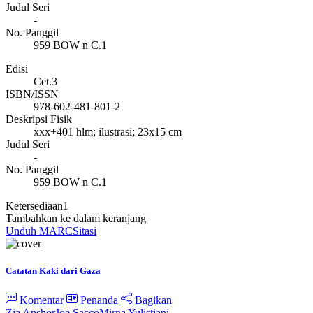
Judul Seri
-
No. Panggil
959 BOW n C.1
Edisi
Cet.3
ISBN/ISSN
978-602-481-801-2
Deskripsi Fisik
xxx+401 hlm; ilustrasi; 23x15 cm
Judul Seri
-
No. Panggil
959 BOW n C.1
Ketersediaan
1
Tambahkan ke dalam keranjang
Unduh MARC
Sitasi
Catatan Kaki dari Gaza
Komentar
Penanda
Bagikan
Zia Anshor
Joe Sacco
Mirna Yulistiani