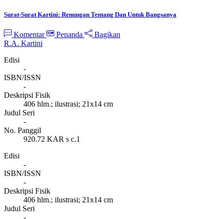
Surat-Surat Kartini: Renungan Tentang Dan Untuk Bangsanya
Komentar
Penanda
Bagikan
R.A. Kartini
Edisi
-
ISBN/ISSN
-
Deskripsi Fisik
406 hlm.; ilustrasi; 21x14 cm
Judul Seri
-
No. Panggil
920.72 KAR s c.1
Edisi
-
ISBN/ISSN
-
Deskripsi Fisik
406 hlm.; ilustrasi; 21x14 cm
Judul Seri
-