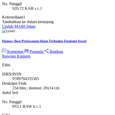
No. Panggil
920.72 KAR s c.1
Ketersediaan
1
Tambahkan ke dalam keranjang
Unduh MARC
Sitasi
Hamas: Ikon Perlawanan Islam Terhadap Zionisme Israel
Komentar
Penanda
Bagikan
Bawono Kumoro
Edisi
-
ISBN/ISSN
9789794335505
Deskripsi Fisik
234 hlm.; ilustrasi; 20x14 cm
Judul Seri
-
No. Panggil
953.1 BAW h c.1