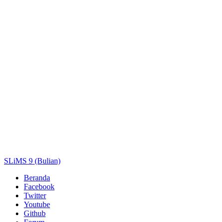
Judul
Pengarang
Subjek
ISBN/ISSN
Tipe Koleksi
Lokasi
GMD
Cari
SLiMS 9 (Bulian)
Beranda
Facebook
Twitter
Youtube
Github