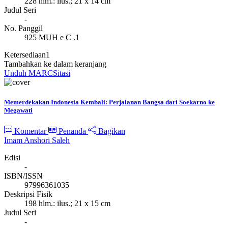
228 hlm.: ilus.; 21 x 14 cm
Judul Seri
-
No. Panggil
925 MUH e C .1
Ketersediaan
1
Tambahkan ke dalam keranjang
Unduh MARC
Sitasi
Memerdekakan Indonesia Kembali: Perjalanan Bangsa dari Soekarno ke
Megawati
Komentar
Penanda
Bagikan
Imam Anshori Saleh
Edisi
-
ISBN/ISSN
97996361035
Deskripsi Fisik
198 hlm.: ilus.; 21 x 15 cm
Judul Seri
-