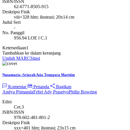
ISBN/ISSN
62-6771-8505-915
Deskripsi Fisik
viii+328 hlm; ilustrasi; 20x14 cm
Judul Seri
-
No. Panggil
956.94 LOE l C.1
Ketersediaan
1
Tambahkan ke dalam keranjang
Unduh MARC
Sitasi
Nusantaria :Sejarah Asia Tenggara Maritim
Komentar
Penanda
Bagikan
Andya Primanda
Febri Ady Prasetyo
Philip Bowring
Edisi
Cet.3
ISBN/ISSN
978-602-481-801-2
Deskripsi Fisik
xxx+401 hlm; ilustrasi; 23x15 cm