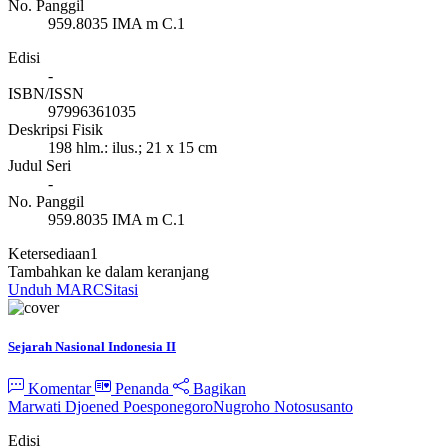
No. Panggil
959.8035 IMA m C.1
Edisi
-
ISBN/ISSN
97996361035
Deskripsi Fisik
198 hlm.: ilus.; 21 x 15 cm
Judul Seri
-
No. Panggil
959.8035 IMA m C.1
Ketersediaan
1
Tambahkan ke dalam keranjang
Unduh MARC
Sitasi
Sejarah Nasional Indonesia II
Komentar
Penanda
Bagikan
Marwati Djoened Poesponegoro
Nugroho Notosusanto
Edisi