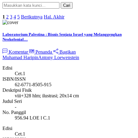
Cari
Pencarian Spesifik
1
2
3
4
5
Berikutnya
Hal. Akhir
Laboratorium Palestina : Bisnis Senjata Israel yang Melanggengkan
Neokolonial…
Komentar
Penanda
Bagikan
Muhamad Haripin
Antony Loewenstein
Edisi
Cet.1
ISBN/ISSN
62-6771-8505-915
Deskripsi Fisik
viii+328 hlm; ilustrasi; 20x14 cm
Judul Seri
-
No. Panggil
956.94 LOE l C.1
Edisi
Cet.1