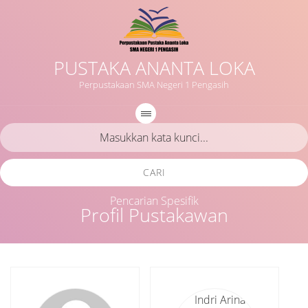
PUSTAKA ANANTA LOKA
Perpustakaan SMA Negeri 1 Pengasih
CARI
Pencarian Spesifik
Profil Pustakawan