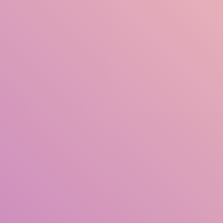
Judul
Pengarang
Subjek
ISBN/ISSN
Tipe Koleksi
Lokasi
GMD