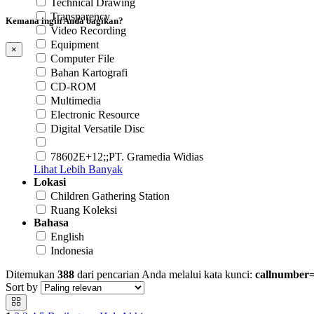
Technical Drawing
Transparency
Kemana ingin Anda bagikan?
Video Recording
Equipment
×
Computer File
Bahan Kartografi
CD-ROM
Multimedia
Electronic Resource
Digital Versatile Disc
78602E+12;;PT. Gramedia Widias
Lihat Lebih Banyak
Lokasi
Children Gathering Station
Ruang Koleksi
Bahasa
English
Indonesia
Ditemukan
388
dari pencarian Anda melalui kata kunci:
callnumber
Sort by