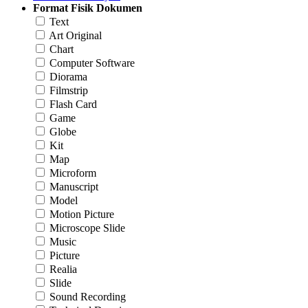
Format Fisik Dokumen
Text
Art Original
Chart
Computer Software
Diorama
Filmstrip
Flash Card
Game
Globe
Kit
Map
Microform
Manuscript
Model
Motion Picture
Microscope Slide
Music
Picture
Realia
Slide
Sound Recording