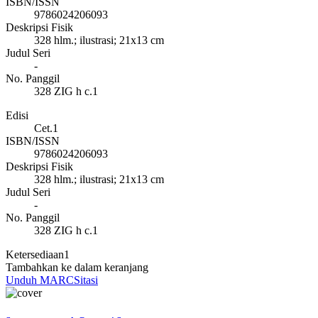
ISBN/ISSN
9786024206093
Deskripsi Fisik
328 hlm.; ilustrasi; 21x13 cm
Judul Seri
-
No. Panggil
328 ZIG h c.1
Edisi
Cet.1
ISBN/ISSN
9786024206093
Deskripsi Fisik
328 hlm.; ilustrasi; 21x13 cm
Judul Seri
-
No. Panggil
328 ZIG h c.1
Ketersediaan
1
Tambahkan ke dalam keranjang
Unduh MARC
Sitasi