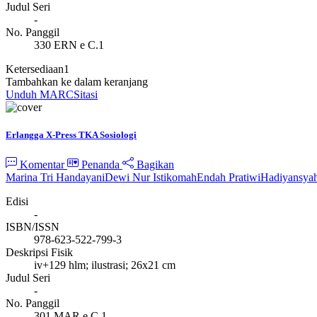
Judul Seri
-
No. Panggil
330 ERN e C.1
Ketersediaan
1
Tambahkan ke dalam keranjang
Unduh MARC
Sitasi
Erlangga X-Press TKA Sosiologi
Komentar
Penanda
Bagikan
Marina Tri Handayani
Dewi Nur Istikomah
Endah Pratiwi
Hadiyansya
Edisi
-
ISBN/ISSN
978-623-522-799-3
Deskripsi Fisik
iv+129 hlm; ilustrasi; 26x21 cm
Judul Seri
-
No. Panggil
301 MAR e C.1