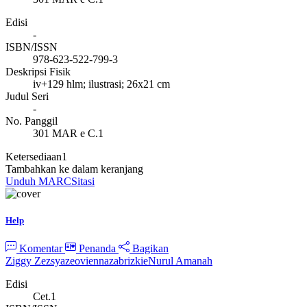
Edisi
-
ISBN/ISSN
978-623-522-799-3
Deskripsi Fisik
iv+129 hlm; ilustrasi; 26x21 cm
Judul Seri
-
No. Panggil
301 MAR e C.1
Ketersediaan
1
Tambahkan ke dalam keranjang
Unduh MARC
Sitasi
Help
Komentar
Penanda
Bagikan
Ziggy Zezsyazeoviennazabrizkie
Nurul Amanah
Edisi
Cet.1