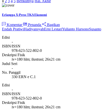
1
2
3
4
5
Berikutnya
Hal. Akhir
Erlangga X-Press TKA Ekonomi
Komentar
Penanda
Bagikan
Endah Pratiwi
Hadiyansyah
Erni Lestari
Yulianto Harsono
Susanto
Edisi
-
ISBN/ISSN
978-623-522-802-0
Deskripsi Fisik
iv+180 hlm; ilustrasi; 26x21 cm
Judul Seri
-
No. Panggil
330 ERN e C.1
Edisi
-
ISBN/ISSN
978-623-522-802-0
Deskripsi Fisik
iv+180 hlm; ilustrasi; 26x21 cm