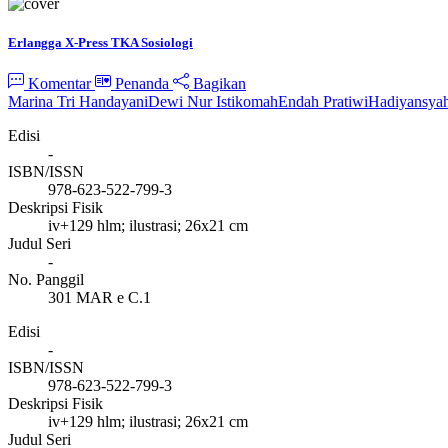
Erlangga X-Press TKA Sosiologi
Komentar
Penanda
Bagikan
Marina Tri Handayani
Dewi Nur Istikomah
Endah Pratiwi
Hadiyansya
Edisi
-
ISBN/ISSN
978-623-522-799-3
Deskripsi Fisik
iv+129 hlm; ilustrasi; 26x21 cm
Judul Seri
-
No. Panggil
301 MAR e C.1
Edisi
-
ISBN/ISSN
978-623-522-799-3
Deskripsi Fisik
iv+129 hlm; ilustrasi; 26x21 cm
Judul Seri