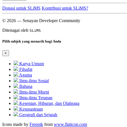
Donasi untuk SLiMS
Kontribusi untuk SLiMS?
© 2026 — Senayan Developer Community
Ditenagai oleh
SLiMS
Pilih subjek yang menarik bagi Anda
×
Karya Umum
Filsafat
Agama
Ilmu-ilmu Sosial
Bahasa
Ilmu-ilmu Murni
Ilmu-ilmu Terapan
Kesenian, Hiburan, dan Olahraga
Kesusastraan
Geografi dan Sejarah
Icons made by
Freepik
from
www.flaticon.com