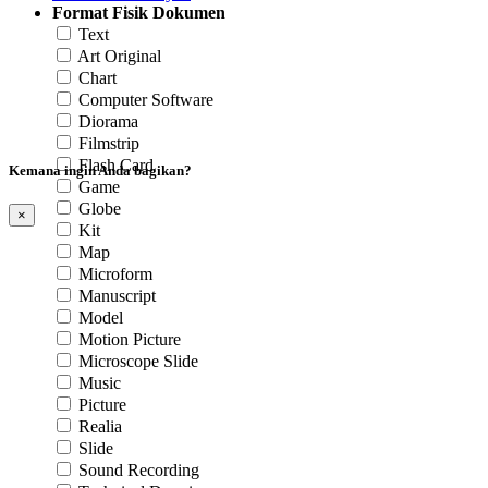
Format Fisik Dokumen
Text
Art Original
Chart
Computer Software
Diorama
Filmstrip
Flash Card
Kemana ingin Anda bagikan?
Game
Globe
×
Kit
Map
Microform
Manuscript
Model
Motion Picture
Microscope Slide
Music
Picture
Realia
Slide
Sound Recording