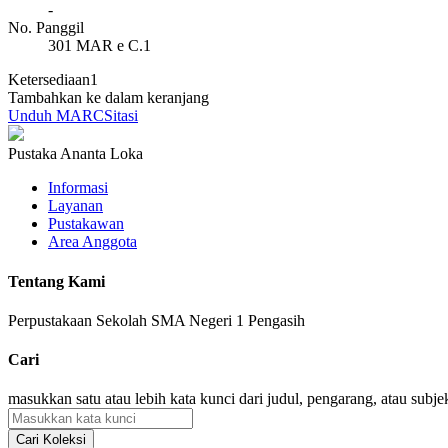
-
No. Panggil
301 MAR e C.1
Ketersediaan
1
Tambahkan ke dalam keranjang
Unduh MARC
Sitasi
Pustaka Ananta Loka
Informasi
Layanan
Pustakawan
Area Anggota
Tentang Kami
Perpustakaan Sekolah SMA Negeri 1 Pengasih
Cari
masukkan satu atau lebih kata kunci dari judul, pengarang, atau subje
Cari Koleksi