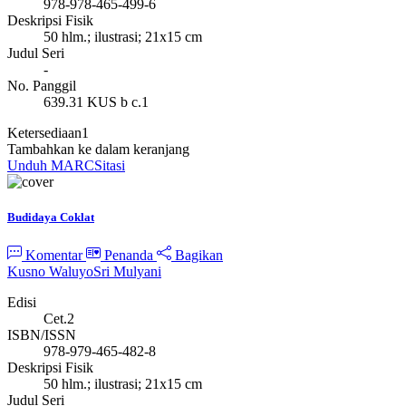
978-978-465-499-6
Deskripsi Fisik
50 hlm.; ilustrasi; 21x15 cm
Judul Seri
-
No. Panggil
639.31 KUS b c.1
Ketersediaan
1
Tambahkan ke dalam keranjang
Unduh MARC
Sitasi
Budidaya Coklat
Komentar
Penanda
Bagikan
Kusno Waluyo
Sri Mulyani
Edisi
Cet.2
ISBN/ISSN
978-979-465-482-8
Deskripsi Fisik
50 hlm.; ilustrasi; 21x15 cm
Judul Seri