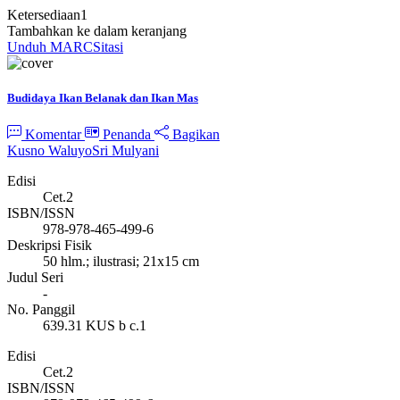
Ketersediaan
1
Tambahkan ke dalam keranjang
Unduh MARC
Sitasi
Budidaya Ikan Belanak dan Ikan Mas
Komentar
Penanda
Bagikan
Kusno Waluyo
Sri Mulyani
Edisi
Cet.2
ISBN/ISSN
978-978-465-499-6
Deskripsi Fisik
50 hlm.; ilustrasi; 21x15 cm
Judul Seri
-
No. Panggil
639.31 KUS b c.1
Edisi
Cet.2
ISBN/ISSN