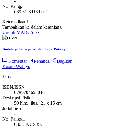
-
No. Panggil
639.31 KUS b c.1
Ketersediaan
1
Tambahkan ke dalam keranjang
Unduh MARC
Sitasi
Budidaya Sapi perah dan Sapi Potong
Komentar
Penanda
Bagikan
Kusno Waluyo
Edisi
-
ISBN/ISSN
9789794655016
Deskripsi Fisik
50 hlm.; ilus.; 21 x 15 cm
Judul Seri
-
No. Panggil
636.2 KUS b C.1