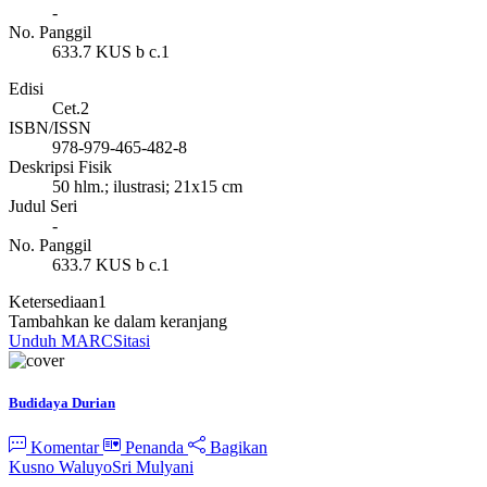
-
No. Panggil
633.7 KUS b c.1
Edisi
Cet.2
ISBN/ISSN
978-979-465-482-8
Deskripsi Fisik
50 hlm.; ilustrasi; 21x15 cm
Judul Seri
-
No. Panggil
633.7 KUS b c.1
Ketersediaan
1
Tambahkan ke dalam keranjang
Unduh MARC
Sitasi
Budidaya Durian
Komentar
Penanda
Bagikan
Kusno Waluyo
Sri Mulyani