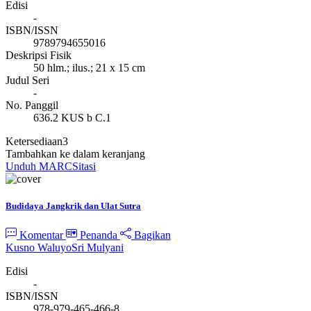
Edisi
-
ISBN/ISSN
9789794655016
Deskripsi Fisik
50 hlm.; ilus.; 21 x 15 cm
Judul Seri
-
No. Panggil
636.2 KUS b C.1
Ketersediaan
3
Tambahkan ke dalam keranjang
Unduh MARC
Sitasi
Budidaya Jangkrik dan Ulat Sutra
Komentar
Penanda
Bagikan
Kusno Waluyo
Sri Mulyani
Edisi
-
ISBN/ISSN
978-979-465-466-8