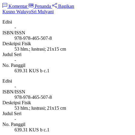
Komentar
Penanda
Bagikan
Kusno Waluyo
Sri Mulyani
Edisi
-
ISBN/ISSN
978-978-465-507-8
Deskripsi Fisik
53 hlm.; lustrasi; 21x15 cm
Judul Seri
-
No. Panggil
639.31 KUS b c.1
Edisi
-
ISBN/ISSN
978-978-465-507-8
Deskripsi Fisik
53 hlm.; lustrasi; 21x15 cm
Judul Seri
-
No. Panggil
639.31 KUS b c.1