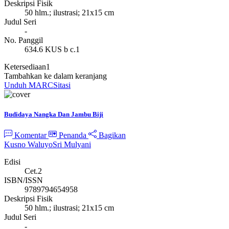
Deskripsi Fisik
50 hlm.; ilustrasi; 21x15 cm
Judul Seri
-
No. Panggil
634.6 KUS b c.1
Ketersediaan
1
Tambahkan ke dalam keranjang
Unduh MARC
Sitasi
Budidaya Nangka Dan Jambu Biji
Komentar
Penanda
Bagikan
Kusno Waluyo
Sri Mulyani
Edisi
Cet.2
ISBN/ISSN
9789794654958
Deskripsi Fisik
50 hlm.; ilustrasi; 21x15 cm
Judul Seri
-