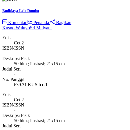
Budidaya Lele Dumbo
Komentar
Penanda
Bagikan
Kusno Waluyo
Sri Mulyani
Edisi
Cet.2
ISBN/ISSN
-
Deskripsi Fisik
50 hlm.; ilustrasi; 21x15 cm
Judul Seri
-
No. Panggil
639.31 KUS b c.1
Edisi
Cet.2
ISBN/ISSN
-
Deskripsi Fisik
50 hlm.; ilustrasi; 21x15 cm
Judul Seri