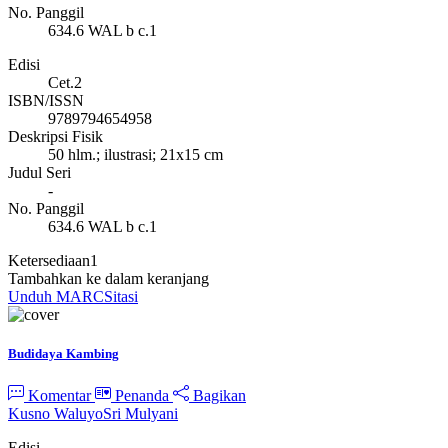
No. Panggil
634.6 WAL b c.1
Edisi
Cet.2
ISBN/ISSN
9789794654958
Deskripsi Fisik
50 hlm.; ilustrasi; 21x15 cm
Judul Seri
-
No. Panggil
634.6 WAL b c.1
Ketersediaan
1
Tambahkan ke dalam keranjang
Unduh MARC
Sitasi
Budidaya Kambing
Komentar
Penanda
Bagikan
Kusno Waluyo
Sri Mulyani
Edisi