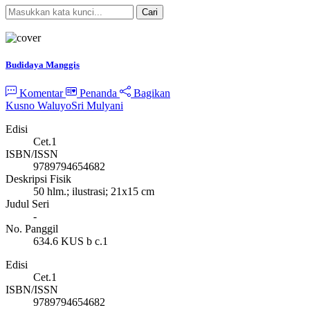
Cari
Pencarian Spesifik
Budidaya Manggis
Komentar
Penanda
Bagikan
Kusno Waluyo
Sri Mulyani
Edisi
Cet.1
ISBN/ISSN
9789794654682
Deskripsi Fisik
50 hlm.; ilustrasi; 21x15 cm
Judul Seri
-
No. Panggil
634.6 KUS b c.1
Edisi
Cet.1
ISBN/ISSN
9789794654682