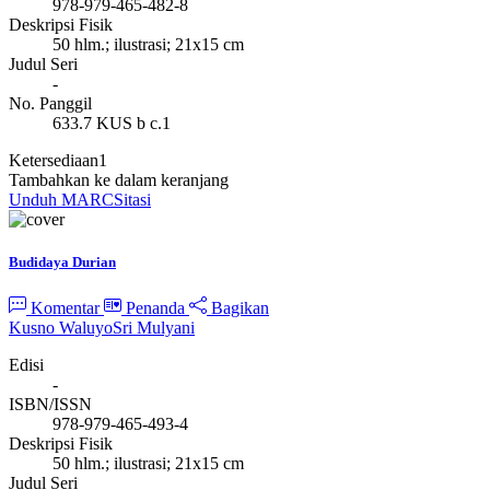
978-979-465-482-8
Deskripsi Fisik
50 hlm.; ilustrasi; 21x15 cm
Judul Seri
-
No. Panggil
633.7 KUS b c.1
Ketersediaan
1
Tambahkan ke dalam keranjang
Unduh MARC
Sitasi
Budidaya Durian
Komentar
Penanda
Bagikan
Kusno Waluyo
Sri Mulyani
Edisi
-
ISBN/ISSN
978-979-465-493-4
Deskripsi Fisik
50 hlm.; ilustrasi; 21x15 cm
Judul Seri