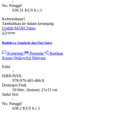
-
No. Panggil
639.31 KUS b c.1
Ketersediaan
1
Tambahkan ke dalam keranjang
Unduh MARC
Sitasi
Budidaya Jangkrik dan Ulat Sutra
Komentar
Penanda
Bagikan
Kusno Waluyo
Sri Mulyani
Edisi
-
ISBN/ISSN
978-979-465-466-8
Deskripsi Fisik
50 hlm.; ilustrasi; 21x15 cm
Judul Seri
-
No. Panggil
638.2 KUS b c.1