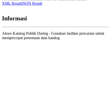
XML Result
JSON Result
Informasi
Akses Katalog Publik Daring - Gunakan fasilitas pencarian untuk
mempercepat penemuan data katalog
Judul
Pengarang
Subjek
ISBN/ISSN
Tipe Koleksi
Lokasi