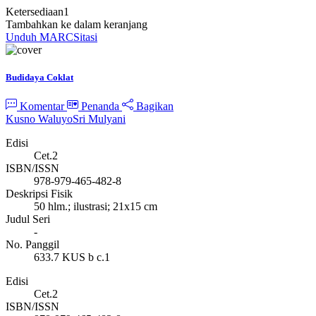
Ketersediaan
1
Tambahkan ke dalam keranjang
Unduh MARC
Sitasi
Budidaya Coklat
Komentar
Penanda
Bagikan
Kusno Waluyo
Sri Mulyani
Edisi
Cet.2
ISBN/ISSN
978-979-465-482-8
Deskripsi Fisik
50 hlm.; ilustrasi; 21x15 cm
Judul Seri
-
No. Panggil
633.7 KUS b c.1
Edisi
Cet.2
ISBN/ISSN