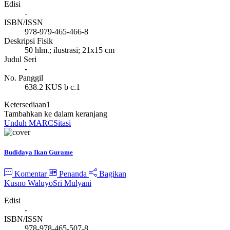
Edisi
-
ISBN/ISSN
978-979-465-466-8
Deskripsi Fisik
50 hlm.; ilustrasi; 21x15 cm
Judul Seri
-
No. Panggil
638.2 KUS b c.1
Ketersediaan
1
Tambahkan ke dalam keranjang
Unduh MARC
Sitasi
Budidaya Ikan Gurame
Komentar
Penanda
Bagikan
Kusno Waluyo
Sri Mulyani
Edisi
-
ISBN/ISSN
978-978-465-507-8