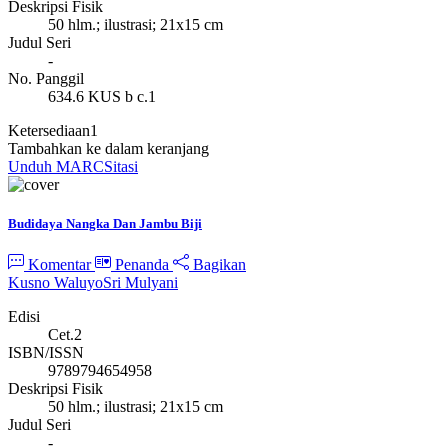
Deskripsi Fisik
50 hlm.; ilustrasi; 21x15 cm
Judul Seri
-
No. Panggil
634.6 KUS b c.1
Ketersediaan
1
Tambahkan ke dalam keranjang
Unduh MARC
Sitasi
Budidaya Nangka Dan Jambu Biji
Komentar
Penanda
Bagikan
Kusno Waluyo
Sri Mulyani
Edisi
Cet.2
ISBN/ISSN
9789794654958
Deskripsi Fisik
50 hlm.; ilustrasi; 21x15 cm
Judul Seri
-