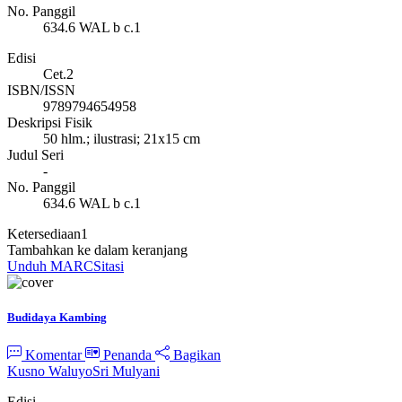
No. Panggil
634.6 WAL b c.1
Edisi
Cet.2
ISBN/ISSN
9789794654958
Deskripsi Fisik
50 hlm.; ilustrasi; 21x15 cm
Judul Seri
-
No. Panggil
634.6 WAL b c.1
Ketersediaan
1
Tambahkan ke dalam keranjang
Unduh MARC
Sitasi
Budidaya Kambing
Komentar
Penanda
Bagikan
Kusno Waluyo
Sri Mulyani
Edisi