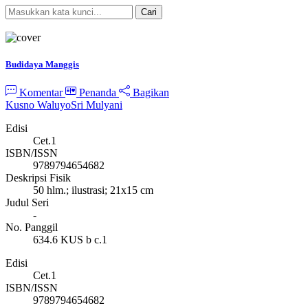
Cari
Pencarian Spesifik
Budidaya Manggis
Komentar
Penanda
Bagikan
Kusno Waluyo
Sri Mulyani
Edisi
Cet.1
ISBN/ISSN
9789794654682
Deskripsi Fisik
50 hlm.; ilustrasi; 21x15 cm
Judul Seri
-
No. Panggil
634.6 KUS b c.1
Edisi
Cet.1
ISBN/ISSN
9789794654682