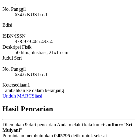
-
No. Panggil
634.6 KUS b c.1
Edisi
-
ISBN/ISSN
978-979-465-493-4
Deskripsi Fisik
50 hlm.; ilustrasi; 21x15 cm
Judul Seri
-
No. Panggil
634.6 KUS b c.1
Ketersediaan
1
Tambahkan ke dalam keranjang
Unduh MARC
Sitasi
Hasil Pencarian
Ditemukan
9
dari pencarian Anda melalui kata kunci:
author="Sri
Mulyani"
Permintaan membutuhkan
0.05795
detik untuk selesai