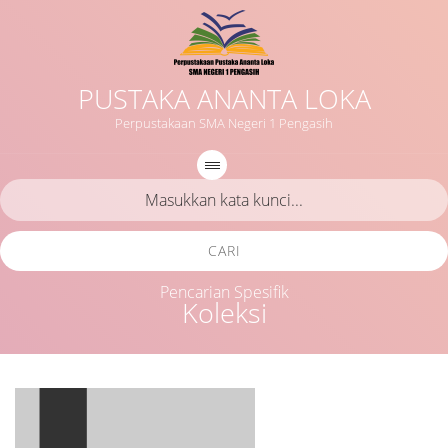
PUSTAKA ANANTA LOKA
Perpustakaan SMA Negeri 1 Pengasih
CARI
Pencarian Spesifik
Koleksi