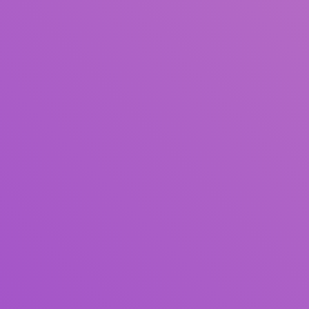
Judul
Pengarang
Subjek
ISBN/ISSN
Tipe Koleksi
Lokasi
GMD