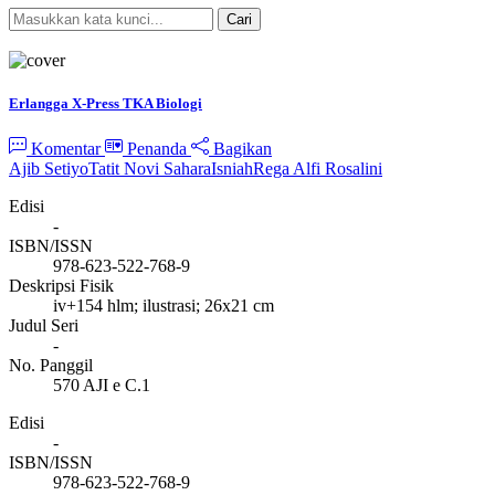
Cari
Pencarian Spesifik
Erlangga X-Press TKA Biologi
Komentar
Penanda
Bagikan
Ajib Setiyo
Tatit Novi Sahara
Isniah
Rega Alfi Rosalini
Edisi
-
ISBN/ISSN
978-623-522-768-9
Deskripsi Fisik
iv+154 hlm; ilustrasi; 26x21 cm
Judul Seri
-
No. Panggil
570 AJI e C.1
Edisi
-
ISBN/ISSN
978-623-522-768-9