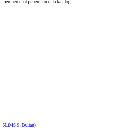
mempercepat penemuan data katalog
Judul
Pengarang
Subjek
ISBN/ISSN
Tipe Koleksi
Lokasi
GMD
Cari
SLiMS 9 (Bulian)