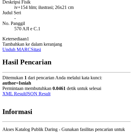
Deskripsi Fisik
iv+154 hlm; ilustrasi; 26x21 cm
Judul Seri
-
No. Panggil
570 AJI e C.1
Ketersediaan
1
Tambahkan ke dalam keranjang
Unduh MARC
Sitasi
Hasil Pencarian
Ditemukan
1
dari pencarian Anda melalui kata kunci:
author=Isniah
Permintaan membutuhkan
0.0461
detik untuk selesai
XML Result
JSON Result
Informasi
Akses Katalog Publik Daring - Gunakan fasilitas pencarian untuk