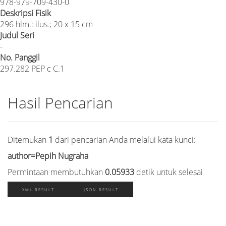
978-979-709-430-0
Deskripsi Fisik
296 hlm.: ilus.; 20 x 15 cm
Judul Seri
-
No. Panggil
297.282 PEP c C.1
Hasil Pencarian
Ditemukan
1
dari pencarian Anda melalui kata kunci:
author=Pepih Nugraha
Permintaan membutuhkan
0.05933
detik untuk selesai
XML RESULT
JSON RESULT