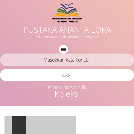
PUSTAKA ANANTA LOKA
Perpustakaan SMA Negeri 1 Pengasih
CARI
Pencarian Spesifik
Koleksi