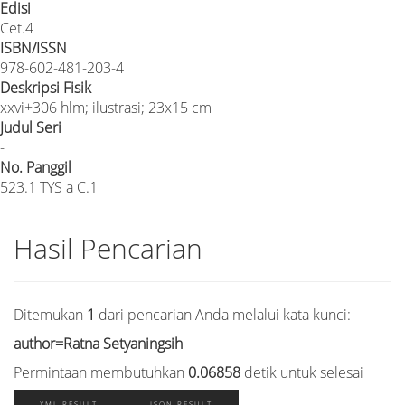
Edisi
Cet.4
ISBN/ISSN
978-602-481-203-4
Deskripsi Fisik
xxvi+306 hlm; ilustrasi; 23x15 cm
Judul Seri
-
No. Panggil
523.1 TYS a C.1
Hasil Pencarian
Ditemukan
1
dari pencarian Anda melalui kata kunci:
author=Ratna Setyaningsih
Permintaan membutuhkan
0.06858
detik untuk selesai
XML RESULT
JSON RESULT