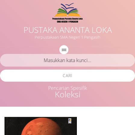
PUSTAKA ANANTA LOKA
Perpustakaan SMA Negeri 1 Pengasih
CARI
Pencarian Spesifik
Koleksi