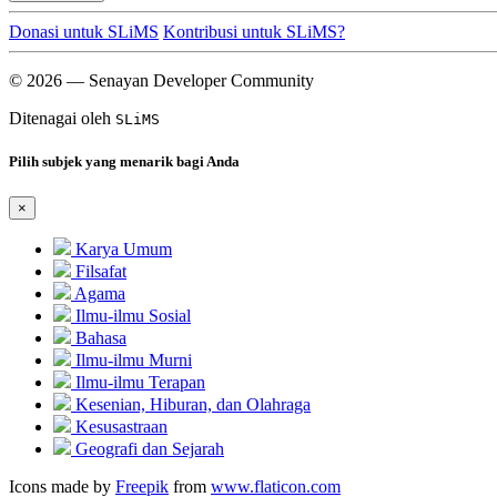
Donasi untuk SLiMS
Kontribusi untuk SLiMS?
© 2026 — Senayan Developer Community
Ditenagai oleh
SLiMS
Pilih subjek yang menarik bagi Anda
×
Karya Umum
Filsafat
Agama
Ilmu-ilmu Sosial
Bahasa
Ilmu-ilmu Murni
Ilmu-ilmu Terapan
Kesenian, Hiburan, dan Olahraga
Kesusastraan
Geografi dan Sejarah
Icons made by
Freepik
from
www.flaticon.com