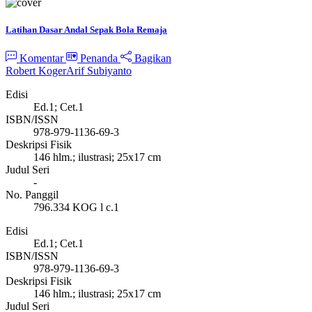
Latihan Dasar Andal Sepak Bola Remaja
Komentar
Penanda
Bagikan
Robert Koger
Arif Subiyanto
Edisi
Ed.1; Cet.1
ISBN/ISSN
978-979-1136-69-3
Deskripsi Fisik
146 hlm.; ilustrasi; 25x17 cm
Judul Seri
-
No. Panggil
796.334 KOG l c.1
Edisi
Ed.1; Cet.1
ISBN/ISSN
978-979-1136-69-3
Deskripsi Fisik
146 hlm.; ilustrasi; 25x17 cm
Judul Seri