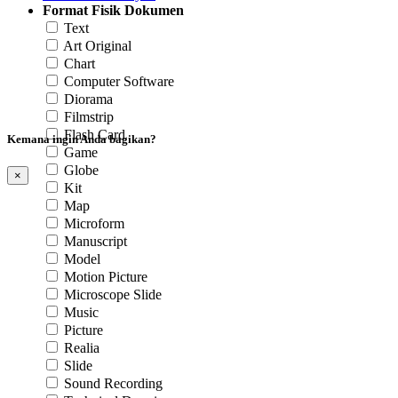
Format Fisik Dokumen
Text
Art Original
Chart
Computer Software
Diorama
Filmstrip
Flash Card
Kemana ingin Anda bagikan?
Game
Globe
×
Kit
Map
Microform
Manuscript
Model
Motion Picture
Microscope Slide
Music
Picture
Realia
Slide
Sound Recording