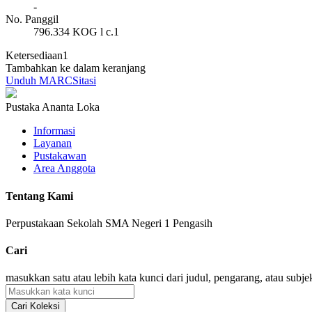
-
No. Panggil
796.334 KOG l c.1
Ketersediaan
1
Tambahkan ke dalam keranjang
Unduh MARC
Sitasi
Pustaka Ananta Loka
Informasi
Layanan
Pustakawan
Area Anggota
Tentang Kami
Perpustakaan Sekolah SMA Negeri 1 Pengasih
Cari
masukkan satu atau lebih kata kunci dari judul, pengarang, atau subje
Cari Koleksi