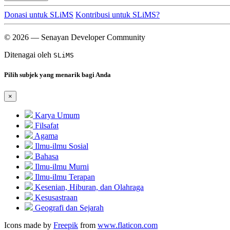
Donasi untuk SLiMS
Kontribusi untuk SLiMS?
© 2026 — Senayan Developer Community
Ditenagai oleh
SLiMS
Pilih subjek yang menarik bagi Anda
×
Karya Umum
Filsafat
Agama
Ilmu-ilmu Sosial
Bahasa
Ilmu-ilmu Murni
Ilmu-ilmu Terapan
Kesenian, Hiburan, dan Olahraga
Kesusastraan
Geografi dan Sejarah
Icons made by
Freepik
from
www.flaticon.com