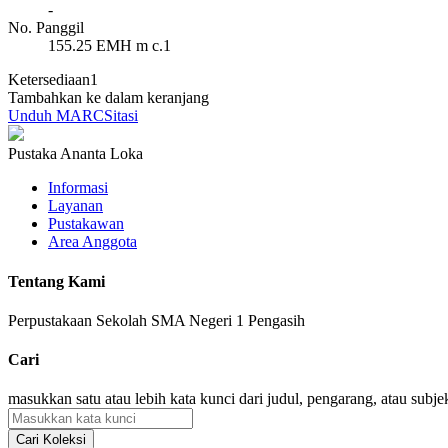
-
No. Panggil
155.25 EMH m c.1
Ketersediaan
1
Tambahkan ke dalam keranjang
Unduh MARC
Sitasi
Pustaka Ananta Loka
Informasi
Layanan
Pustakawan
Area Anggota
Tentang Kami
Perpustakaan Sekolah SMA Negeri 1 Pengasih
Cari
masukkan satu atau lebih kata kunci dari judul, pengarang, atau subje
Cari Koleksi