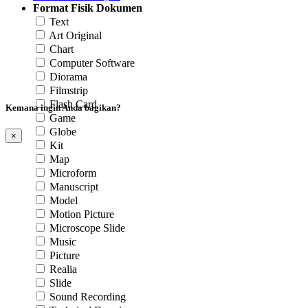
Format Fisik Dokumen
Text
Art Original
Chart
Computer Software
Diorama
Filmstrip
Flash Card
Kemana ingin Anda bagikan?
Game
Globe
×
Kit
Map
Microform
Manuscript
Model
Motion Picture
Microscope Slide
Music
Picture
Realia
Slide
Sound Recording