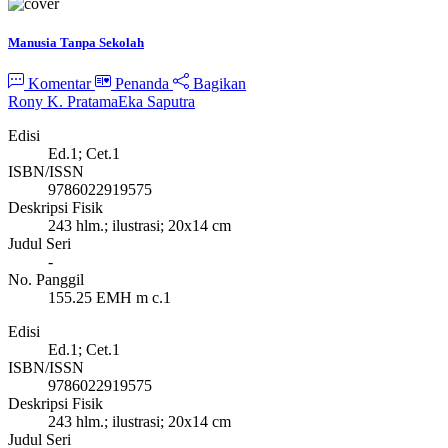
Manusia Tanpa Sekolah
Komentar
Penanda
Bagikan
Rony K. Pratama
Eka Saputra
Edisi
Ed.1; Cet.1
ISBN/ISSN
9786022919575
Deskripsi Fisik
243 hlm.; ilustrasi; 20x14 cm
Judul Seri
-
No. Panggil
155.25 EMH m c.1
Edisi
Ed.1; Cet.1
ISBN/ISSN
9786022919575
Deskripsi Fisik
243 hlm.; ilustrasi; 20x14 cm
Judul Seri