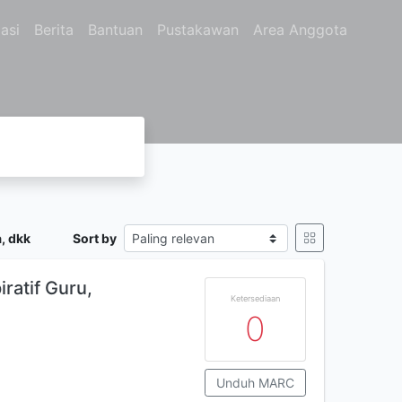
asi
Berita
Bantuan
Pustakawan
Area Anggota
, dkk
Sort by
ratif Guru,
Ketersediaan
0
Unduh MARC