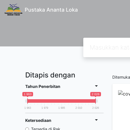
Pustaka Ananta Loka
Ditapis dengan
Ditemuk
Tahun Penerbitan
1 963
2 026
1 963
1 979
1 995
2 010
2 026
Ketersediaan
Tersedia di Rak