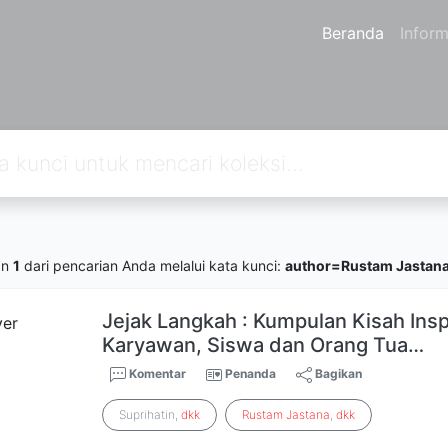
Beranda
Inform
an
1
dari pencarian Anda melalui kata kunci:
author=Rustam Jastana
Jejak Langkah : Kumpulan Kisah Inspi
Karyawan, Siswa dan Orang Tua…
Komentar
Penanda
Bagikan
Suprihatin,
dkk
Rustam
Jastana
,
dkk