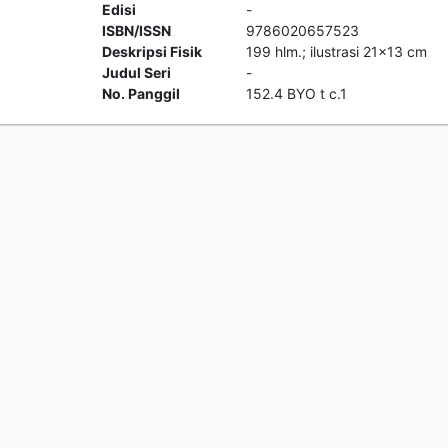
Edisi
-
ISBN/ISSN
9786020657523
Deskripsi Fisik
199 hlm.; ilustrasi 21x13 cm
Judul Seri
-
No. Panggil
152.4 BYO t c.1