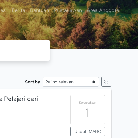
asi
Berita
Bantuan
Pustakawan
Area Anggota
Sort by
 Pelajari dari
Ketersediaan
1
Unduh MARC