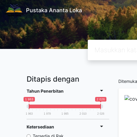
Pustaka Ananta Loka
Ditapis dengan
Ditemuk
Tahun Penerbitan
1 963
2 026
1 963
1 979
1 995
2 010
2 026
Ketersediaan
Tersedia di Rak