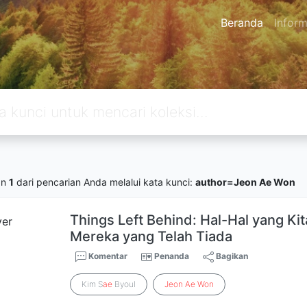
Beranda
Inform
an
1
dari pencarian Anda melalui kata kunci:
author=Jeon Ae Won
Things Left Behind: Hal-Hal yang Kita
Mereka yang Telah Tiada
Komentar
Penanda
Bagikan
Kim S
ae
Byoul
Jeon
Ae
Won